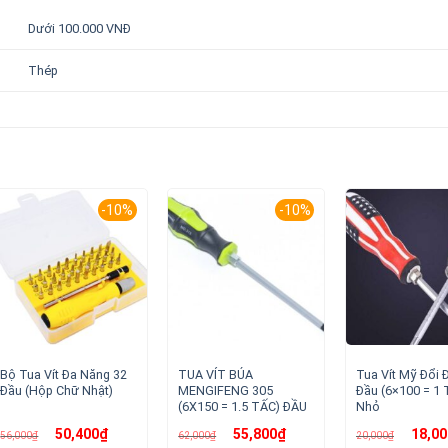
Dưới 100.000 VNĐ
Thép
-10%
-10%
Bộ Tua Vít Đa Năng 32
TUA VÍT BÚA
Tua Vít Mỹ Đổi 
Đầu (Hộp Chữ Nhật)
MENGIFENG 305
Đầu (6×100 = 1 
(6X150 = 1.5 TẤC) ĐẦU
Nhỏ
Giá
Giá
Giá
Giá
Giá
50,400
₫
55,800
₫
18,00
56,000
₫
62,000
₫
20,000
₫
gốc
hiện
gốc
hiện
gốc