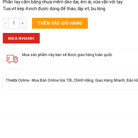
Phần tay cầm bằng nhựa mềm dẻo dai, êm ái, vừa vặn với tay
Tua vít kép 4 inch được dùng để tháo, lắp vít, bu lông
TUA VÍT VÀNG ĐA NĂNG XOAY 2 ĐẦU TIỆN LỢI (6 Ly. 17cm) số lượng
THÊM VÀO GIỎ HÀNG
MUA NHANH
Mua sản phẩm này bạn sẽ được giao hàng toàn quốc
Thietbi.Online - Mua Bán Online Giá Tốt, Chính Hãng, Giao Hàng Nhanh, Bảo H