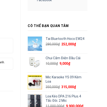
CÓ THỂ BẠN QUAN TÂM
Tai Bluetooth Hoco EW24
Giá
Giá
280,000
₫
252,000
₫
gốc
hiện
là:
tại
280,000₫.
là:
Chui Cắm Điện Đầu Cái
252,000₫.
ành.
Giá
Giá
10,000
₫
9,000
₫
gốc
hiện
là:
tại
10,000₫.
là:
Mic Karaoke YS 09 Kèm
9,000₫.
Loa
Giá
Giá
350,000
₫
315,000
₫
gốc
hiện
là:
tại
Loa Kéo DPA 216 Plus.4
350,000₫.
là:
Tấc Đôi. 2 Mic
315,000₫.
Giá
Giá
11,000,000
₫
9,900,000
₫