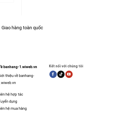
tại
là:
tại
là:
tại
là:
38,000₫.
là:
144,000₫.
là:
18,000₫.
34,200₫.
129,600₫.
Giao hàng toàn quốc
Kết nối với chúng tôi
ề banhang-1.wiweb.vn
iới thiệu về banhang-
.wiweb.vn
iên hệ hợp tác
Tuyển dụng
iên hệ mua hàng