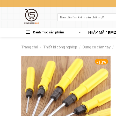
Skip
to
content
Tìm
kiếm:
Danh mục sản phẩm
NHẬP MÃ
" KM2
Trang chủ
/
Thiết bị công nghiệp
/
Dụng cụ cầm tay
/
-10%