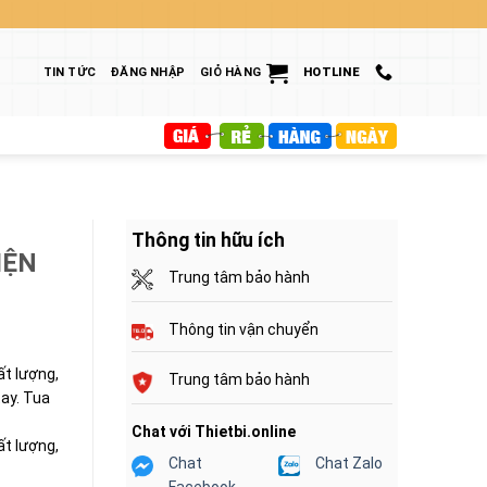
TIN TỨC
ĐĂNG NHẬP
GIỎ HÀNG
HOTLINE
Thông tin hữu ích
IỆN
Trung tâm bảo hành
Thông tin vận chuyển
ất lượng,
Trung tâm bảo hành
ay. Tua
Chat với Thietbi.online
ất lượng,
Chat
Chat Zalo
Facebook