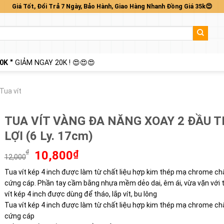
Giá Tốt, Đổi Trả 7 Ngày, Bảo Hành, Giao Hàng Nhanh Đồng Giá 35k😍
0K "
GIẢM NGAY 20K ! 😍😍😍
Tua vít
TUA VÍT VÀNG ĐA NĂNG XOAY 2 ĐẦU T
LỢI (6 Ly. 17cm)
Giá
Giá
₫
10,800
₫
12,000
gốc
hiện
Tua vít kép 4 inch được làm từ chất liệu hợp kim thép mạ chrome ch
là:
tại
cứng cáp. Phần tay cầm bằng nhựa mềm dẻo dai, êm ái, vừa vặn với t
12,000₫.
là:
10,800₫.
vít kép 4 inch được dùng để tháo, lắp vít, bu lông
Tua vít kép 4 inch được làm từ chất liệu hợp kim thép mạ chrome ch
cứng cáp