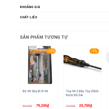
KHOẢNG GIÁ
CHẤT LIỆU
SẢN PHẨM TƯƠNG TỰ
-10%
-1%
Tua Vít 2 Đầu Tùy Chỉnh
Bộ Vít Sửa Đt 8143
Được Độ Dài
Giá
Giá
Giá
Giá
79,200
₫
29,700
₫
88,000
₫
30,000
₫
gốc
hiện
gốc
hiện