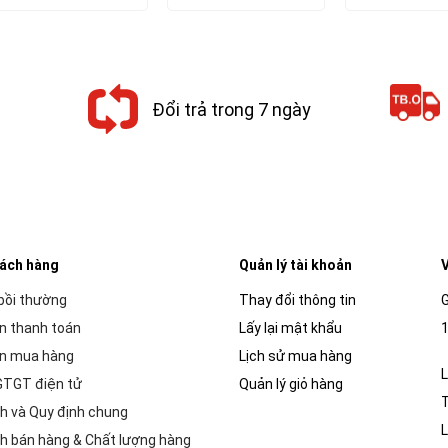
là:
tại
là:
tại
là:
56,000₫.
là:
62,000₫.
là:
20,000₫.
50,400₫.
55,800₫.
Đổi trả trong 7 ngày
hách hàng
Quản lý tài khoản
V
 bồi thường
Thay đổi thông tin
G
n thanh toán
Lấy lại mật khẩu
1
n mua hàng
Lịch sử mua hàng
L
GTGT điện tử
Quản lý giỏ hàng
h và Quy định chung
L
h bán hàng & Chất lượng hàng