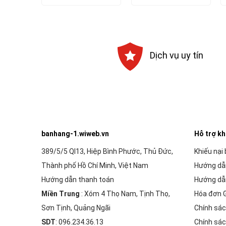
là:
tại
là:
tại
88,000₫.
là:
30,000₫.
là:
79,200₫.
29,700₫.
Dịch vụ uy tín
banhang-1.wiweb.vn
Hỗ trợ k
389/5/5 Ql13, Hiệp Bình Phước, Thủ Đức,
Khiếu nại
Thành phố Hồ Chí Minh, Việt Nam
Hướng dẫ
Hướng dẫn thanh toán
Hướng dẫ
Miền Trung
: Xóm 4 Thọ Nam, Tịnh Thọ,
Hóa đơn 
Sơn Tịnh, Quảng Ngãi
Chính sác
SDT
: 096.234.36.13
Chính sác