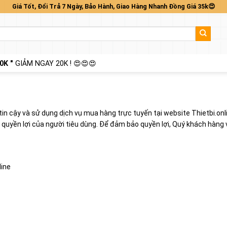
Giá Tốt, Đổi Trả 7 Ngày, Bảo Hành, Giao Hàng Nhanh Đồng Giá 35k😍
0K "
GIẢM NGAY 20K ! 😍😍😍
tin cậy và sử dụng dịch vụ mua hàng trực tuyến tại website Thietbi.on
quyền lợi của người tiêu dùng. Để đảm bảo quyền lợi, Quý khách hàng v
line