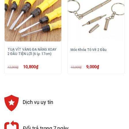
TUA VÍT VÀNG ĐA NĂNG XOAY
Móc Khóa Tô Vít 2 Đầu
2 ĐẦU TIỆN LỢI (6 Ly. 17cm)
Giá
Giá
Giá
Giá
10,800
₫
9,000
₫
12,000
₫
10,000
₫
gốc
hiện
gốc
hiện
là:
tại
là:
tại
12,000₫.
là:
10,000₫.
là:
10,800₫.
9,000₫.
Dịch vụ uy tín
Đổi trả trong 7 ngày