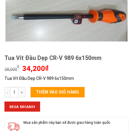
Tua Vít Đầu Dẹp CR-V 989 6x150mm
Giá
Giá
₫
34,200
₫
38,000
gốc
hiện
Tua Vít Đầu Dẹp CR-V 989 6x150mm
là:
tại
38,000₫.
là:
Tua Vít Đầu Dẹp CR-V 989 6x150mm số lượng
34,200₫.
THÊM VÀO GIỎ HÀNG
MUA NHANH
Mua sản phẩm này bạn sẽ được giao hàng toàn quốc