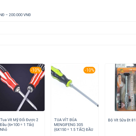
NĐ – 200.000 VNĐ
-10%
-10%
Tua Vít Mỹ Đổi Được 2
TUA VÍT BÚA
Bộ Vít Sửa Đt 8
Đầu (6×100 = 1 Tấc)
MENGIFENG 305
Nhỏ
(6X150 = 1.5 TẤC) ĐẦU