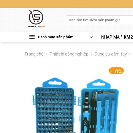
Skip
to
content
Tìm
kiếm:
Danh mục sản phẩm
NHẬP MÃ
" KM2
Trang chủ
/
Thiết bị công nghiệp
/
Dụng cụ cầm tay
/
-10%