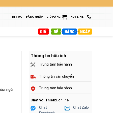
TIN TỨC
ĐĂNG NHẬP
GIỎ HÀNG
HOTLINE
Thông tin hữu ích
Trung tâm bảo hành
Thông tin vận chuyển
Trung tâm bảo hành
iác, ngôi
Chat với Thietbi.online
Chat
Chat Zalo
Facebook