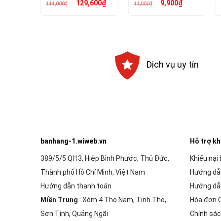
Giá
Giá
Giá
Giá
129,600
₫
9,900
₫
144,000
₫
11,000
₫
gốc
hiện
gốc
hiện
là:
tại
là:
tại
144,000₫.
là:
11,000₫.
là:
129,600₫.
9,900₫.
Dịch vụ uy tín
banhang-1.wiweb.vn
Hỗ trợ k
389/5/5 Ql13, Hiệp Bình Phước, Thủ Đức,
Khiếu nại
Thành phố Hồ Chí Minh, Việt Nam
Hướng dẫ
Hướng dẫn thanh toán
Hướng dẫ
Miền Trung
: Xóm 4 Thọ Nam, Tịnh Thọ,
Hóa đơn 
Sơn Tịnh, Quảng Ngãi
Chính sác