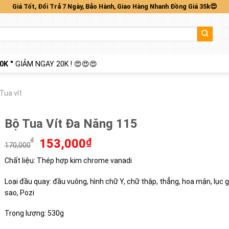
Giá Tốt, Đổi Trả 7 Ngày, Bảo Hành, Giao Hàng Nhanh Đồng Giá 35k😍
0K "
GIẢM NGAY 20K ! 😍😍😍
Tua vít
Bộ Tua Vít Đa Năng 115
Giá
Giá
₫
153,000
₫
170,000
gốc
hiện
Chất liệu: Thép hợp kim chrome vanadi
là:
tại
170,000₫.
là:
Loại đầu quay: đầu vuông, hình chữ Y, chữ thập, thẳng, hoa mận, lục g
153,000₫.
sao, Pozi
Trọng lượng: 530g