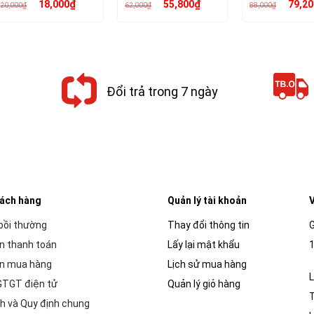
Giá
Giá
Giá
Giá
Giá
18,000
₫
55,800
₫
79,20
20,000
₫
62,000
₫
88,000
₫
gốc
hiện
gốc
hiện
gốc
là:
tại
là:
tại
là:
20,000₫.
là:
62,000₫.
là:
88,000₫.
18,000₫.
55,800₫.
Đổi trả trong 7 ngày
hách hàng
Quản lý tài khoản
V
 bồi thường
Thay đổi thông tin
G
n thanh toán
Lấy lại mật khẩu
1
n mua hàng
Lịch sử mua hàng
L
GTGT điện tử
Quản lý giỏ hàng
h và Quy định chung