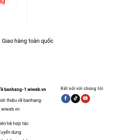
Giá
Giá
Giá
Giá
Giá
0
₫
34,200
₫
9,000
₫
38,000
₫
10,000
₫
1
hiện
gốc
hiện
gốc
hiện
tại
là:
tại
là:
tại
là:
38,000₫.
là:
10,000₫.
là:
79,200₫.
34,200₫.
9,000₫.
Giao hàng toàn quốc
Kết nối với chúng tôi
ề banhang-1.wiweb.vn
iới thiệu về banhang-
.wiweb.vn
iên hệ hợp tác
Tuyển dụng