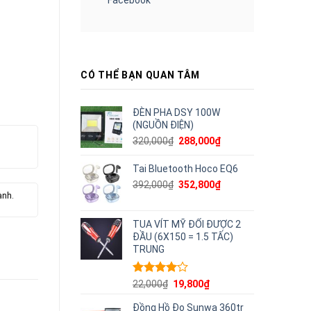
CÓ THỂ BẠN QUAN TÂM
ĐÈN PHA DSY 100W
(NGUỒN ĐIỆN)
Giá
Giá
320,000
₫
288,000
₫
gốc
hiện
là:
tại
Tai Bluetooth Hoco EQ6
320,000₫.
là:
Giá
Giá
392,000
₫
352,800
₫
288,000₫.
ành.
gốc
hiện
là:
tại
392,000₫.
là:
TUA VÍT MỸ ĐỔI ĐƯỢC 2
352,800₫.
ĐẦU (6X150 = 1.5 TẤC)
TRUNG
Được
Giá
Giá
22,000
₫
19,800
₫
xếp hạng
gốc
hiện
4.00
5
Đồng Hồ Đo Sunwa 360tr
là:
tại