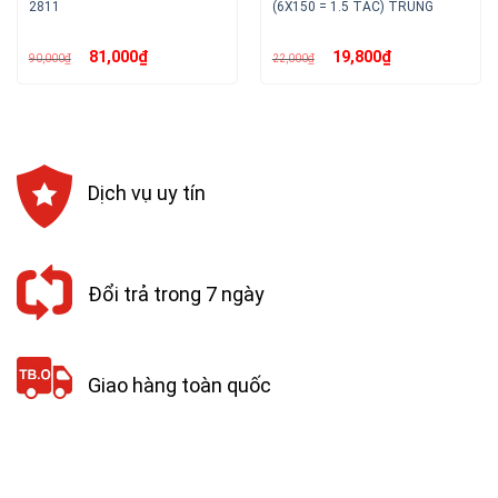
2811
(6X150 = 1.5 TẤC) TRUNG
Giá
Giá
Giá
Giá
81,000
₫
19,800
₫
90,000
₫
22,000
₫
gốc
hiện
gốc
hiện
là:
tại
là:
tại
90,000₫.
là:
22,000₫.
là:
81,000₫.
19,800₫.
Dịch vụ uy tín
Đổi trả trong 7 ngày
Giao hàng toàn quốc