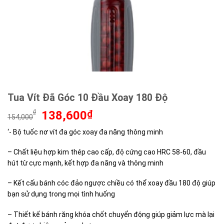
Tua Vít Đã Góc 10 Đầu Xoay 180 Độ
Giá
Giá
₫
138,600
₫
154,000
gốc
hiện
‘- Bộ tuốc nơ vít đa góc xoay đa năng thông minh
là:
tại
154,000₫.
là:
– Chất liệu hợp kim thép cao cấp, độ cứng cao HRC 58-60, đầu
138,600₫.
hút từ cực mạnh, kết hợp đa năng và thông minh
– Kết cấu bánh cóc đảo ngược chiều có thể xoay đầu 180 độ giúp
bạn sử dụng trong mọi tình huống
– Thiết kế bánh răng khóa chốt chuyển động giúp giảm lực mà lại