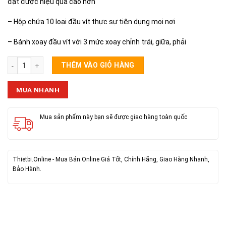
đạt được hiệu quả cao hơn
– Hộp chứa 10 loại đầu vít thực sự tiện dụng mọi nơi
– Bánh xoay đầu vít với 3 mức xoay chỉnh trái, giữa, phải
Tua Vít Đã Góc 10 Đầu Xoay 180 Độ số lượng
THÊM VÀO GIỎ HÀNG
MUA NHANH
Mua sản phẩm này bạn sẽ được giao hàng toàn quốc
Thietbi.Online - Mua Bán Online Giá Tốt, Chính Hãng, Giao Hàng Nhanh,
Bảo Hành.