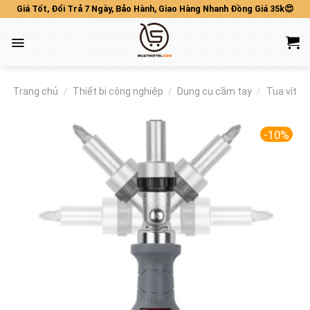
Skip
Giá Tốt, Đổi Trả 7 Ngày, Bảo Hành, Giao Hàng Nhanh Đồng Giá 35k😍
to
content
Trang chủ
/
Thiết bị công nghiệp
/
Dụng cụ cầm tay
/
Tua vít
-10%