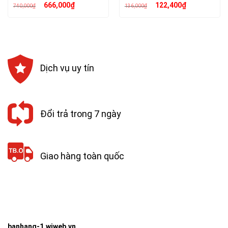
Giá
Giá
Giá
Giá
666,000
₫
122,400
₫
740,000
₫
136,000
₫
gốc
hiện
gốc
hiện
là:
tại
là:
tại
740,000₫.
là:
136,000₫.
là:
666,000₫.
122,400₫.
Dịch vụ uy tín
Đổi trả trong 7 ngày
Giao hàng toàn quốc
banhang-1.wiweb.vn