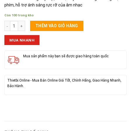
phím, hỗ trợ ánh sáng rực rỡ của âm nhạc
Còn 100 trong kho
Loa Karaoke Bluetooth V5.1 Pearlescent Hoco BS59 số lượng
THÊM VÀO GIỎ HÀNG
MUA NHANH
Mua sản phẩm này bạn sẽ được giao hàng toàn quốc
Thietbi.Online - Mua Bán Online Giá Tốt, Chính Hãng, Giao Hàng Nhanh,
Bảo Hành.