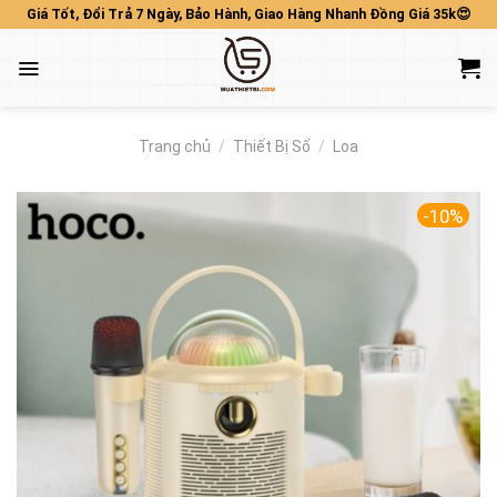
Skip
Giá Tốt, Đổi Trả 7 Ngày, Bảo Hành, Giao Hàng Nhanh Đồng Giá 35k😍
to
content
Trang chủ
/
Thiết Bị Số
/
Loa
-10%