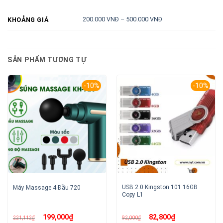
200.000 VNĐ – 500.000 VNĐ
KHOẢNG GIÁ
SẢN PHẨM TƯƠNG TỰ
-10%
-10%
USB 2.0 Kingston 101 16GB
Máy Massage 4 Đầu 720
Copy L1
Giá
Giá
Giá
Giá
199,000
₫
82,800
₫
221,112
₫
92,000
₫
gốc
hiện
gốc
hiện