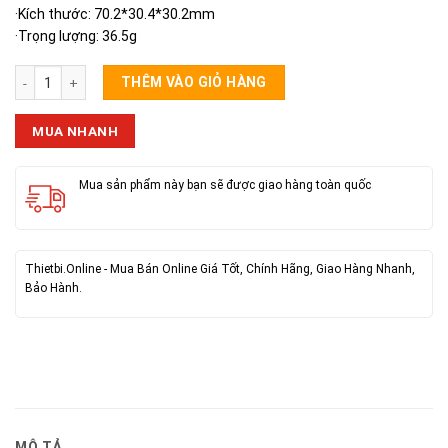
·Kích thước: 70.2*30.4*30.2mm
·Trọng lượng: 36.5g
Tai True Wireless Bluetooth Remax TWS-41 số lượng
THÊM VÀO GIỎ HÀNG
MUA NHANH
Mua sản phẩm này bạn sẽ được giao hàng toàn quốc
Thietbi.Online - Mua Bán Online Giá Tốt, Chính Hãng, Giao Hàng Nhanh,
Bảo Hành.
MÔ TẢ