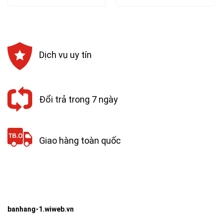
là:
tại
là:
tại
221,112₫.
là:
92,000₫.
là:
199,000₫.
82,800₫.
Dịch vụ uy tín
Đổi trả trong 7 ngày
Giao hàng toàn quốc
banhang-1.wiweb.vn