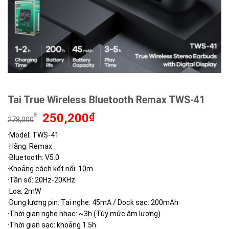
Tai True Wireless Bluetooth Remax TWS-41
Giá
Giá
₫
250,200
₫
278,000
gốc
hiện
·Model: TWS-41
là:
tại
·Hãng: Remax
278,000₫.
là:
250,200₫.
·Bluetooth: V5.0
·Khoảng cách kết nối: 10m
·Tần số: 20Hz-20KHz
·Loa: 2mW
·Dung lượng pin: Tai nghe: 45mA / Dock sạc: 200mAh
·Thời gian nghe nhạc: ~3h (Tùy mức âm lượng)
·Thời gian sạc: khoảng 1.5h