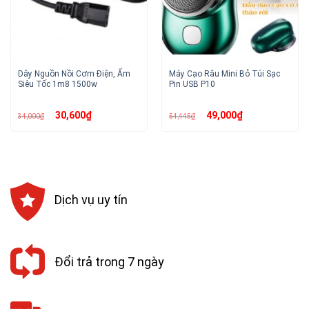
Dây Nguồn Nồi Cơm Điện, Ấm
Máy Cạo Râu Mini Bỏ Túi Sạc
Siêu Tốc 1m8 1500w
Pin USB P10
Giá
Giá
Giá
Giá
30,600
₫
49,000
₫
34,000
₫
54,445
₫
gốc
hiện
gốc
hiện
là:
tại
là:
tại
34,000₫.
là:
54,445₫.
là:
30,600₫.
49,000₫.
Dịch vụ uy tín
Đổi trả trong 7 ngày