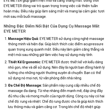
EYE METER giúp giảm mệt mỏi và căng thẳng mắt. Đồng thời
EYE METER đóng vai trò quan trọng trong việc cải thiện tuần
hoàn máu. Điều này giúp làm sáng mắt và mang lại cảm giác tươi
mới sau mỗi buổi massage.
Những Đặc Điểm Nổi Bật Của Dụng Cụ Massage Mắt
EYE METER
Massage Hiệu Quả:
EYE METER sử dụng công nghệ massage
thông minh và hiện đại. Giúp kích thích các điểm acupressure
quan trọng xung quanh mắt. Điều này làm giảm căng thẳng và
mệt mỏi sau những giờ làm việc hay sử dụng máy tính.
Thiết Kế Ergonomic:
EYE METER được thiết kế với kiểu dáng
nhỏ gọn, nhẹ và dễ sử dụng. Nên đây là người bạn đồng hành lý
tưởng cho những người thường xuyên di chuyển. Bạn có thể
sử dụng nó mọi nơi, từ văn phòng đến nhà riêng.
Đa Chế Độ Massage:
Sản phẩm này cung cấp nhiều chế độ
massage đa dạng. Từ nhẹ nhàng đến mạnh mẽ, đáp ứng đầy
đủ nhu cầu và mong muốn của người dùng. Công cụ này có hai
chế độ: rung và nhiệt. Chế độ rung được cho là giúp kích thích
lưu thông máu và giảm căng cơ. Trong khi chế độ nhiệt giúp