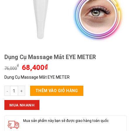
Dụng Cụ Massage Mắt EYE METER
Giá
Giá
₫
68,400
₫
76,000
gốc
hiện
Dụng Cụ Massage Mắt EYE METER
là:
tại
76,000₫.
là:
Dụng Cụ Massage Mắt EYE METER số lượng
68,400₫.
THÊM VÀO GIỎ HÀNG
MUA NHANH
Mua sản phẩm này bạn sẽ được giao hàng toàn quốc