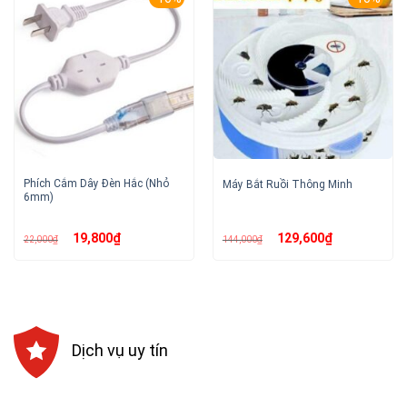
Phích Cắm Dây Đèn Hắc (Nhỏ
Máy Bắt Ruồi Thông Minh
6mm)
Giá
Giá
Giá
Giá
19,800
₫
129,600
₫
22,000
₫
144,000
₫
gốc
hiện
gốc
hiện
là:
tại
là:
tại
22,000₫.
là:
144,000₫.
là:
19,800₫.
129,600₫.
Dịch vụ uy tín