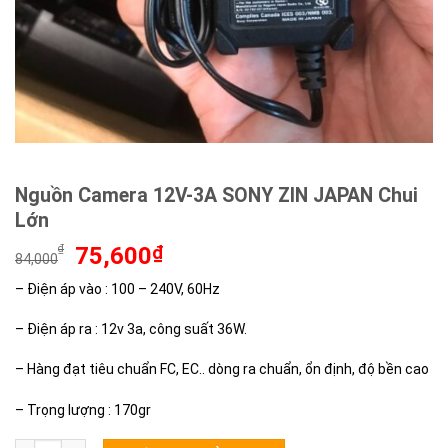
Nguồn Camera 12V-3A SONY ZIN JAPAN Chui
Lớn
Giá
Giá
₫
75,600
₫
84,000
gốc
hiện
– Điện áp vào : 100 – 240V, 60Hz
là:
tại
84,000₫.
là:
– Điện áp ra : 12v 3a, công suất 36W.
75,600₫.
– Hàng đạt tiêu chuẩn FC, EC.. dòng ra chuẩn, ổn định, độ bền cao
– Trọng lượng : 170gr
Nguồn Camera 12V-3A SONY ZIN JAPAN Chui Lớn số lượng