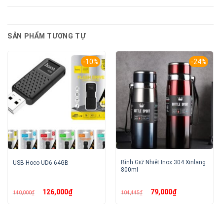
SẢN PHẨM TƯƠNG TỰ
-10%
-24%
Bình Giữ Nhiệt Inox 304 Xinlang
USB Hoco UD6 64GB
800ml
Giá
Giá
Giá
Giá
126,000
₫
79,000
₫
140,000
₫
104,445
₫
gốc
hiện
gốc
hiện
là:
tại
là:
tại
140,000₫.
là:
104,445₫.
là:
126,000₫.
79,000₫.