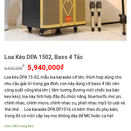
Loa Kéo DPA 1502, Bass 4 Tấc
Giá
Giá
₫
5,940,000
₫
6,600,000
gốc
hiện
Loa kéo DPA 15-02, mẫu loa karaoke cỡ lớn, thích hợp dùng cho
là:
tại
nhu cầu giải trí trong gia đình, con này dùng cỡ bass 4 tấc nên
6,600,000₫.
là:
5,940,000₫.
công suất cũng khá lớn ( tầm tương đương một chiếc loa bán
kẹo kéo), loa này tích hợp đầy đủ chức năng: bluetooth, mic pri,
chỉnh nhạc, chỉnh micro, chỉnh nhạc cụ, phát nhạc mp3 từ usb và
thẻ nhớ …. Loa karaoke DPA DP1516 có kèm theo đủ phụ kiện,
trong đó có một cặp tay mic không dây để MC hoặc ca hát .
Còn 100 trong kho