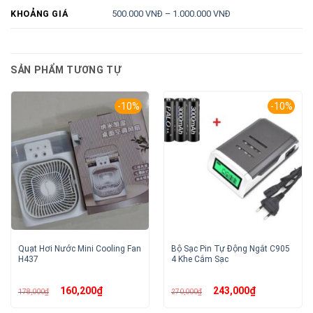
500.000 VNĐ – 1.000.000 VNĐ
KHOẢNG GIÁ
SẢN PHẨM TƯƠNG TỰ
-10%
-10%
Quạt Hơi Nước Mini Cooling Fan
Bộ Sạc Pin Tự Động Ngắt C905
H437
4 Khe Cắm Sạc
Giá
Giá
Giá
Giá
160,200
₫
243,000
₫
178,000
₫
270,000
₫
gốc
hiện
gốc
hiện
là:
tại
là:
tại
178,000₫.
là:
270,000₫.
là: