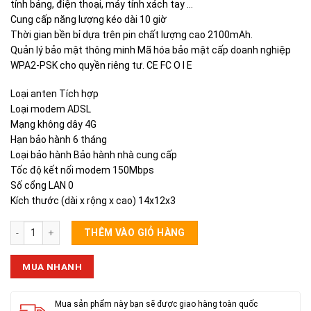
tính bảng, điện thoại, máy tính xách tay …
Cung cấp năng lượng kéo dài 10 giờ
Thời gian bền bỉ dựa trên pin chất lượng cao 2100mAh.
Quản lý bảo mật thông minh Mã hóa bảo mật cấp doanh nghiệp
WPA2-PSK cho quyền riêng tư. CE FC O I E
Loại anten Tích hợp
Loại modem ADSL
Mạng không dây 4G
Hạn bảo hành 6 tháng
Loại bảo hành Bảo hành nhà cung cấp
Tốc độ kết nối modem 150Mbps
Số cổng LAN 0
Kích thước (dài x rộng x cao) 14x12x3
Phát Wifi Từ Sim 4G E90, 272 150Mbpsa số lượng
THÊM VÀO GIỎ HÀNG
MUA NHANH
Mua sản phẩm này bạn sẽ được giao hàng toàn quốc