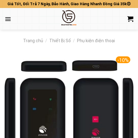
Skip
Giá Tốt, Đổi Trả 7 Ngày, Bảo Hành, Giao Hàng Nhanh Đồng Giá 35k😍
to
content
Trang chủ
/
Thiết Bị Số
/
Phụ kiện điện thoại
-10%