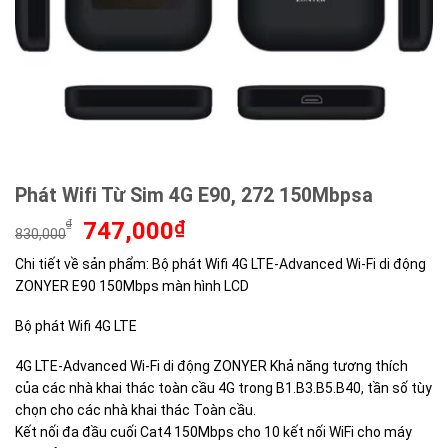
Phát Wifi Từ Sim 4G E90, 272 150Mbpsa
Giá
Giá
₫
747,000
₫
830,000
gốc
hiện
Chi tiết về sản phẩm: Bộ phát Wifi 4G LTE-Advanced Wi-Fi di động
là:
tại
ZONYER E90 150Mbps màn hình LCD
830,000₫.
là:
747,000₫.
Bộ phát Wifi 4G LTE
4G LTE-Advanced Wi-Fi di động ZONYER Khả năng tương thích
của các nhà khai thác toàn cầu 4G trong B1.B3.B5.B40, tần số tùy
chọn cho các nhà khai thác Toàn cầu.
Kết nối đa đầu cuối Cat4 150Mbps cho 10 kết nối WiFi cho máy