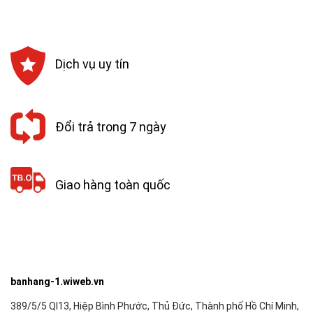
160,200₫.
243,000₫.
Dịch vụ uy tín
Đổi trả trong 7 ngày
Giao hàng toàn quốc
banhang-1.wiweb.vn
389/5/5 Ql13, Hiệp Bình Phước, Thủ Đức, Thành phố Hồ Chí Minh,