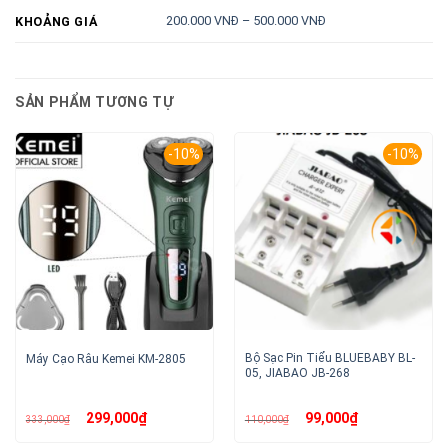
200.000 VNĐ – 500.000 VNĐ
KHOẢNG GIÁ
SẢN PHẨM TƯƠNG TỰ
-10%
-10%
Bộ Sạc Pin Tiểu BLUEBABY BL-
Máy Cạo Râu Kemei KM-2805
05, JIABAO JB-268
Giá
Giá
Giá
Giá
299,000
₫
99,000
₫
333,000
₫
110,000
₫
gốc
hiện
gốc
hiện
là:
tại
là:
tại