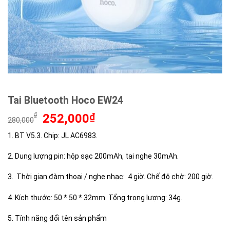
Tai Bluetooth Hoco EW24
Giá
Giá
₫
252,000
₫
280,000
gốc
hiện
1. BT V5.3. Chip: JL AC6983.
là:
tại
280,000₫.
là:
2. Dung lượng pin: hộp sạc 200mAh, tai nghe 30mAh.
252,000₫.
3. Thời gian đàm thoại / nghe nhạc: 4 giờ. Chế độ chờ: 200 giờ.
4. Kích thước: 50 * 50 * 32mm. Tổng trọng lượng: 34g.
5. Tính năng đổi tên sản phẩm