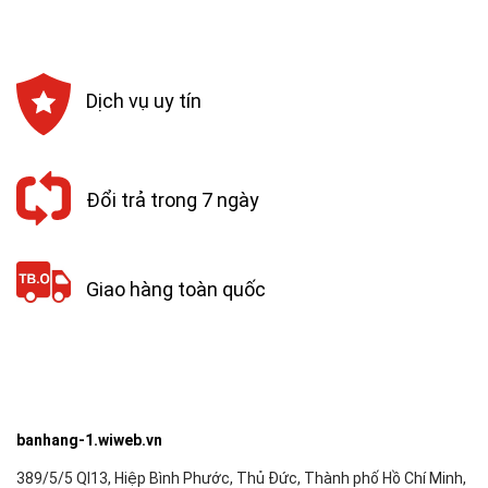
333,000₫.
là:
110,000₫.
là:
299,000₫.
99,000₫.
Dịch vụ uy tín
Đổi trả trong 7 ngày
Giao hàng toàn quốc
banhang-1.wiweb.vn
389/5/5 Ql13, Hiệp Bình Phước, Thủ Đức, Thành phố Hồ Chí Minh,