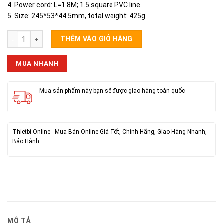
4. Power cord: L=1.8M; 1.5 square PVC line
5. Size: 245*53*44.5mm, total weight: 425g
Ổ ĐIỆN SẠC NHANH 20W HOCO NS1 số lượng
THÊM VÀO GIỎ HÀNG
MUA NHANH
Mua sản phẩm này bạn sẽ được giao hàng toàn quốc
Thietbi.Online - Mua Bán Online Giá Tốt, Chính Hãng, Giao Hàng Nhanh,
Bảo Hành.
MÔ TẢ