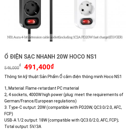
Ổ ĐIỆN SẠC NHANH 20W HOCO NS1
Giá
Giá
₫
491,400
₫
546,000
gốc
hiện
Thông tin kỹ thuật Sản Phẩm Ổ cắm điện thông minh Hoco NS1
là:
tại
546,000₫.
là:
1, Material: Flame-retardant PC material
491,400₫.
2, 4 sockets, 4000W high power (plug: meet the requirements of
German/France/European regulations)
3. Type-C output: 20W (compatible with PD20W, QC3.0/2.0, AFC,
FCP)
USB-A 1/2 output: 18W (compatible with QC3.0/2.0, AFC, FCP);
Total output: 5V/3A