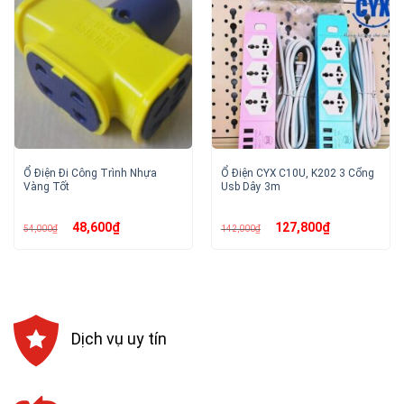
Ổ Điện Đi Công Trình Nhựa
Ổ Điện CYX C10U, K202 3 Cổng
Vàng Tốt
Usb Dây 3m
Giá
Giá
Giá
Giá
48,600
₫
127,800
₫
54,000
₫
142,000
₫
gốc
hiện
gốc
hiện
là:
tại
là:
tại
54,000₫.
là:
142,000₫.
là:
48,600₫.
127,800₫.
Dịch vụ uy tín