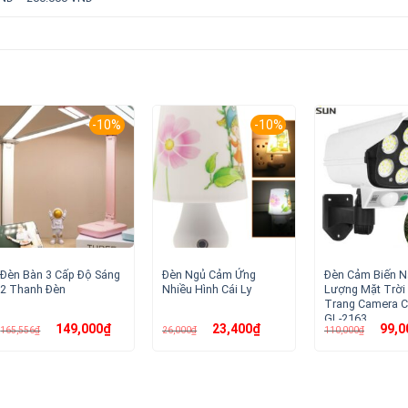
-10%
-10%
Đèn Bàn 3 Cấp Độ Sáng
Đèn Ngủ Cảm Ứng
Đèn Cảm Biến 
2 Thanh Đèn
Nhiều Hình Cái Ly
Lượng Mặt Trời
Trang Camera C
GL-2163
Giá
Giá
Giá
Giá
Giá
149,000
₫
23,400
₫
99,0
165,556
₫
26,000
₫
110,000
₫
gốc
hiện
gốc
hiện
gốc
là:
tại
là:
tại
là:
165,556₫.
là:
26,000₫.
là:
110,00
149,000₫.
23,400₫.