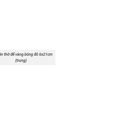
èn thờ đế vàng bóng đỏ 6x21cm
(trung)