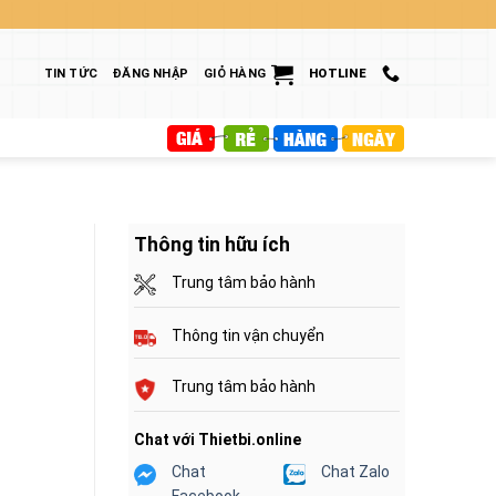
TIN TỨC
ĐĂNG NHẬP
GIỎ HÀNG
HOTLINE
Thông tin hữu ích
Trung tâm bảo hành
Thông tin vận chuyển
Trung tâm bảo hành
Chat với Thietbi.online
Chat
Chat Zalo
Facebook