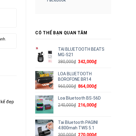
CÓ THỂ BẠN QUAN TÂM
ành.
TAI BLUETOOTH BEATS
MG-S21
Giá
Giá
380,000
₫
342,000
₫
gốc
hiện
là:
tại
LOA BLUETOOTH
380,000₫.
là:
BOROFONE BR14
342,000₫.
Giá
Giá
960,000
₫
864,000
₫
gốc
hiện
là:
tại
Loa Bluetooth BS-56D
 kế đẹp
960,000₫.
là:
Giá
Giá
240,000
₫
216,000
₫
864,000₫.
gốc
hiện
là:
tại
240,000₫.
là:
Tai Bluetooth PAGINI
216,000₫.
4.800mah TWS 5.1
Giá
Giá
300,000
₫
270,000
₫