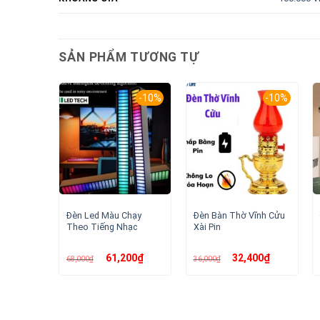
SẢN PHẨM TƯƠNG TỰ
-10%
-10%
Đèn Led Màu Chạy
Đèn Bàn Thờ Vĩnh Cửu
Theo Tiếng Nhạc
Xài Pin
Giá
Giá
Giá
Giá
61,200
₫
32,400
₫
68,000
₫
36,000
₫
gốc
hiện
gốc
hiện
là:
tại
là:
tại
68,000₫.
là:
36,000₫.
là:
61,200₫.
32,400₫.