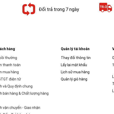
Đổi trả trong 7 ngày
hách hàng
Quản lý tài khoản
V
 bồi thường
Thay đổi thông tin
G
n thanh toán
Lấy lại mật khẩu
1
n mua hàng
Lịch sử mua hàng
L
GTGT điện tử
Quản lý giỏ hàng
h và Quy định chung
L
h bán hàng & Chất lượng hàng
h vận chuyển - Giao nhận