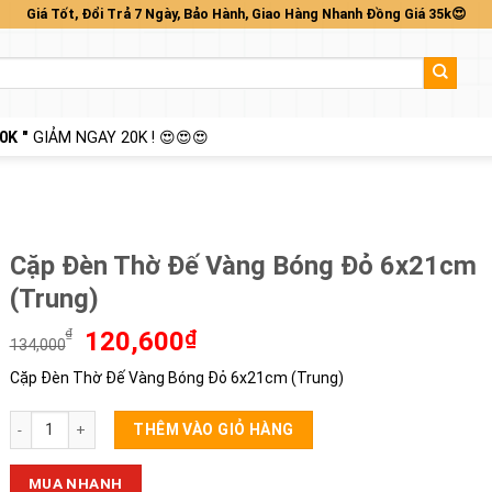
Giá Tốt, Đổi Trả 7 Ngày, Bảo Hành, Giao Hàng Nhanh Đồng Giá 35k😍
0K "
GIẢM NGAY 20K ! 😍😍😍
Cặp Đèn Thờ Đế Vàng Bóng Đỏ 6x21cm
(Trung)
Giá
Giá
₫
120,600
₫
134,000
gốc
hiện
Cặp Đèn Thờ Đế Vàng Bóng Đỏ 6x21cm (Trung)
là:
tại
134,000₫.
là:
Cặp Đèn Thờ Đế Vàng Bóng Đỏ 6x21cm (Trung) số lượng
120,600₫.
THÊM VÀO GIỎ HÀNG
MUA NHANH