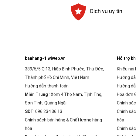
Dịch vụ uy tín
banhang-1.wiweb.vn
Hỗ trợ k
389/5/5 Ql13, Hiệp Bình Phước, Thủ Đức,
Khiếu nại
Thành phố Hồ Chí Minh, Việt Nam
Hướng dẫ
Hướng dẫn thanh toán
Hướng dẫ
Miền Trung
: Xóm 4 Thọ Nam, Tịnh Thọ,
Hóa đơn 
Sơn Tịnh, Quảng Ngãi
Chính sác
SDT
: 096.234.36.13
Chính sác
Chính sách bán hàng & Chất lượng hàng
hóa
hóa
Chính sác