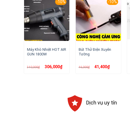
-10%
-10%
Máy Khò Nhiệt HOT AIR
Bút Thử Điện Xuyên
GUN 1800W
Tường
Giá
Giá
Giá
Giá
306,000
₫
41,400
₫
340,000
₫
46,000
₫
gốc
hiện
gốc
hiện
là:
tại
là:
tại
340,000₫.
là:
46,000₫.
là:
306,000₫.
41,400₫.
Dịch vụ uy tín