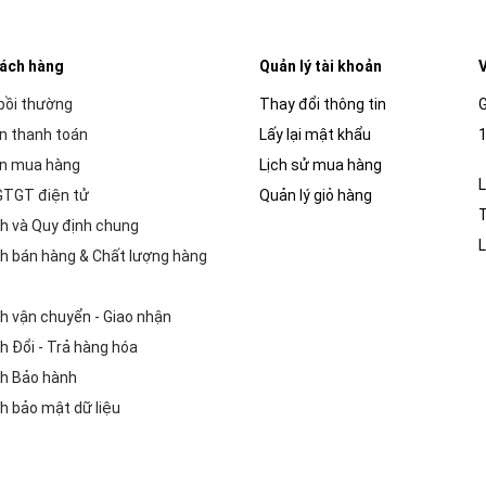
hách hàng
Quản lý tài khoản
V
 bồi thường
Thay đổi thông tin
G
n thanh toán
Lấy lại mật khẩu
1
n mua hàng
Lịch sử mua hàng
L
GTGT điện tử
Quản lý giỏ hàng
h và Quy định chung
L
h bán hàng & Chất lượng hàng
h vận chuyển - Giao nhận
h Đổi - Trả hàng hóa
h Bảo hành
h bảo mật dữ liệu