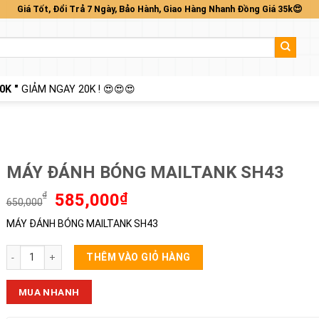
Giá Tốt, Đổi Trả 7 Ngày, Bảo Hành, Giao Hàng Nhanh Đồng Giá 35k😍
0K "
GIẢM NGAY 20K ! 😍😍😍
MÁY ĐÁNH BÓNG MAILTANK SH43
Giá
Giá
₫
585,000
₫
650,000
gốc
hiện
MÁY ĐÁNH BÓNG MAILTANK SH43
là:
tại
650,000₫.
là:
MÁY ĐÁNH BÓNG MAILTANK SH43 số lượng
585,000₫.
THÊM VÀO GIỎ HÀNG
MUA NHANH