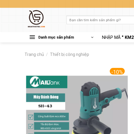
Skip
to
content
Tìm
kiếm:
Danh mục sản phẩm
NHẬP MÃ
" KM2
Trang chủ
/
Thiết bị công nghiệp
-10%