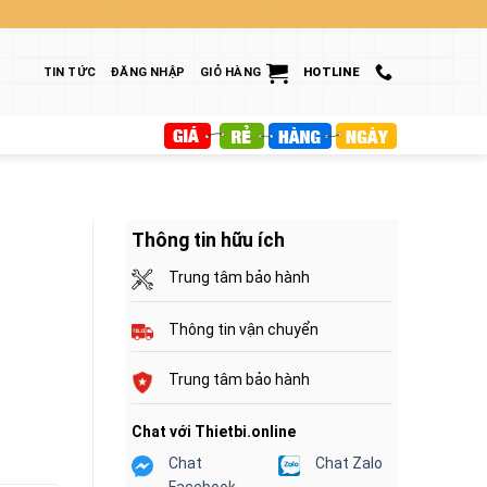
TIN TỨC
ĐĂNG NHẬP
GIỎ HÀNG
HOTLINE
Thông tin hữu ích
Trung tâm bảo hành
Thông tin vận chuyển
Trung tâm bảo hành
Chat với Thietbi.online
Chat
Chat Zalo
Facebook