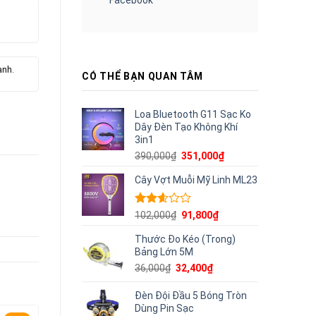
ành.
CÓ THỂ BẠN QUAN TÂM
Loa Bluetooth G11 Sạc Ko
Dây Đèn Tạo Không Khí
3in1
Giá
Giá
390,000
₫
351,000
₫
gốc
hiện
Cây Vợt Muỗi Mỹ Linh ML23
là:
tại
390,000₫.
là:
351,000₫.
Được
Giá
Giá
102,000
₫
91,800
₫
xếp
gốc
hiện
hạng
Thước Đo Kéo (Trong)
là:
tại
2.60
Bảng Lớn 5M
102,000₫.
là:
5 sao
91,800₫.
Giá
Giá
36,000
₫
32,400
₫
gốc
hiện
là:
tại
Đèn Đội Đầu 5 Bóng Tròn
36,000₫.
là:
Dùng Pin Sạc