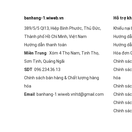
banhang-1.wiweb.vn
Hỗ trợ k
389/5/5 Ql13, Hiệp Bình Phước, Thủ Đức,
Khiếu nại
Thành phố Hồ Chí Minh, Việt Nam
Hướng dẫ
Hướng dẫn thanh toán
Hướng dẫ
Miền Trung
: Xóm 4 Thọ Nam, Tịnh Thọ,
Hóa đơn 
Sơn Tịnh, Quảng Ngãi
Chính sác
SDT
: 096.234.36.13
Chính sác
Chính sách bán hàng & Chất lượng hàng
hóa
hóa
Chính sác
Email
: banhang-1.wiweb.vnltd@gmail.com
Chính sác
Chính sác
Chính sác