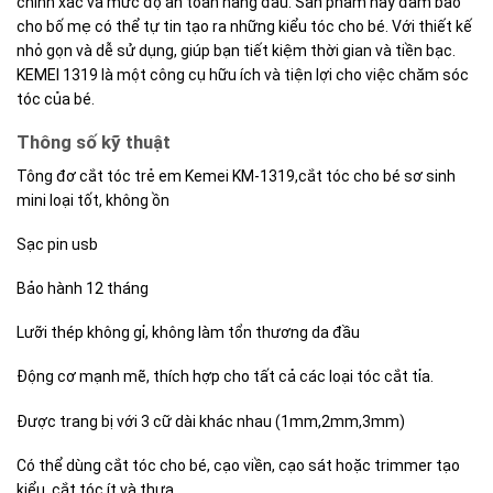
chính xác và mức độ an toàn hàng đầu. Sản phẩm này đảm bảo
cho bố mẹ có thể tự tin tạo ra những kiểu tóc cho bé. Với thiết kế
nhỏ gọn và dễ sử dụng, giúp bạn tiết kiệm thời gian và tiền bạc.
KEMEI 1319 là một công cụ hữu ích và tiện lợi cho việc chăm sóc
tóc của bé.
Thông số kỹ thuật
Tông đơ cắt tóc trẻ em Kemei KM-1319,cắt tóc cho bé sơ sinh
mini loại tốt, không ồn
Sạc pin usb
Bảo hành 12 tháng
Lưỡi thép không gỉ, không làm tổn thương da đầu
Động cơ mạnh mẽ, thích hợp cho tất cả các loại tóc cắt tỉa.
Được trang bị với 3 cữ dài khác nhau (1mm,2mm,3mm)
Có thể dùng cắt tóc cho bé, cạo viền, cạo sát hoặc trimmer tạo
kiểu, cắt tóc ít và thưa.