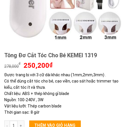
Tông Đơ Cắt Tóc Cho Bé KEMEI 1319
Giá
Giá
₫
250,200
₫
278,000
gốc
hiện
Được trang bị với 3 cữ dài khác nhau (1mm,2mm,3mm) .
là:
tại
Có thể dùng cắt tóc cho bé, cạo viền, cạo sát hoặc trimmer tạo
278,000₫.
là:
250,200₫.
kiểu, cắt tóc ít và thưa.
Chất liệu: ABS + thép không gỉ blade
Nguồn: 100-240V , 3W
Vật liệu lưỡi: Thép carbon blade
Thời gian sạc: 8 giờ
Tông Đơ Cắt Tóc Cho Bé KEMEI 1319 số lượng
THÊM VÀO GIỎ HÀNG