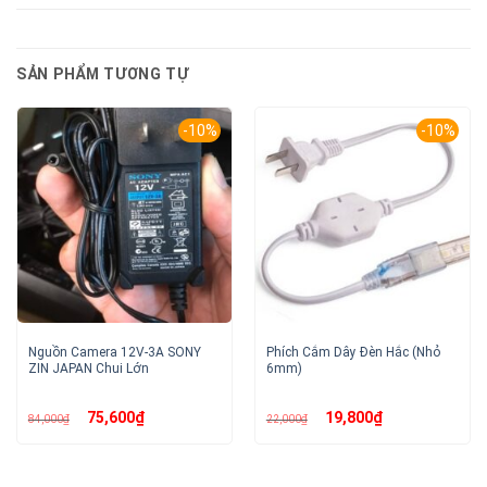
SẢN PHẨM TƯƠNG TỰ
-10%
-10%
Nguồn Camera 12V-3A SONY
Phích Cắm Dây Đèn Hắc (Nhỏ
ZIN JAPAN Chui Lớn
6mm)
Giá
Giá
Giá
Giá
75,600
₫
19,800
₫
84,000
₫
22,000
₫
gốc
hiện
gốc
hiện
là:
tại
là:
tại
84,000₫.
là:
22,000₫.
là:
75,600₫.
19,800₫.