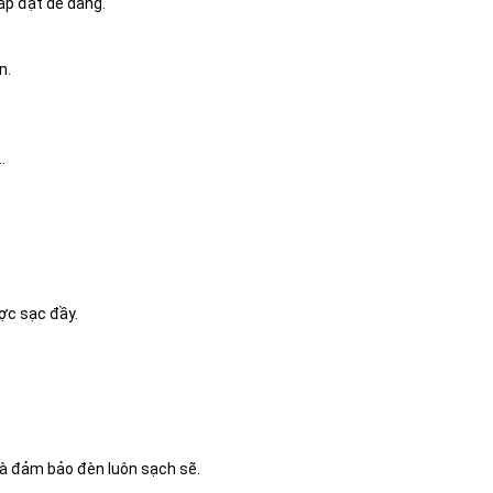
ắp đặt dễ dàng.
n.
…
ược sạc đầy.
và đảm bảo đèn luôn sạch sẽ.