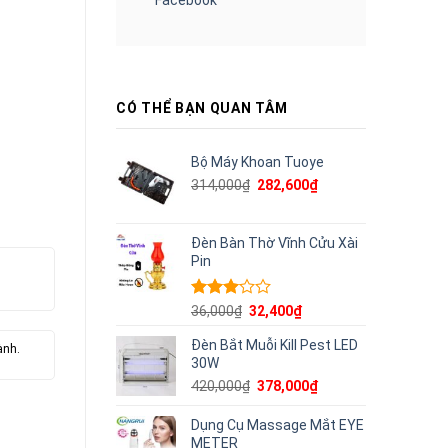
CÓ THỂ BẠN QUAN TÂM
Bộ Máy Khoan Tuoye
Giá
Giá
314,000
₫
282,600
₫
gốc
hiện
là:
tại
314,000₫.
là:
Đèn Bàn Thờ Vĩnh Cửu Xài
282,600₫.
Pin
Được
Giá
Giá
36,000
₫
32,400
₫
xếp
gốc
hiện
hạng
Đèn Bắt Muỗi Kill Pest LED
là:
tại
ành.
3.00
5
30W
36,000₫.
là:
sao
32,400₫.
Giá
Giá
420,000
₫
378,000
₫
gốc
hiện
là:
tại
Dụng Cụ Massage Mắt EYE
420,000₫.
là:
METER