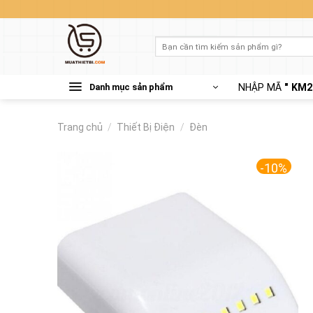
Skip
to
content
Tìm
kiếm:
Danh mục sản phẩm
NHẬP MÃ
" KM2
Trang chủ
/
Thiết Bị Điện
/
Đèn
-10%