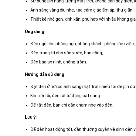
Sử dụng pin năng lượng mặt trời, không cần dây điện, l
Ánh sáng vàng dịu nhẹ, tạo cảm giác ấm áp, thư giãn.
Thiết kế nhỏ gọn, xinh xắn, phù hợp với nhiều không gia
Ứng dụng:
Đèn ngủ cho phòng ngủ, phòng khách, phòng làm việc,
Đèn trang trí cho sân vườn, ban công,…
Đèn báo an ninh, chống trộm.
Hướng dẫn sử dụng:
Đặt đèn ở nơi có ánh sáng mặt trời chiếu tới để pin đ
Khi trời tối, đèn sẽ tự động bật sáng.
Để tắt đèn, bạn chỉ cần chạm nhẹ vào đèn.
Lưu ý:
Để đèn hoạt động tốt, cần thường xuyên vệ sinh đèn 