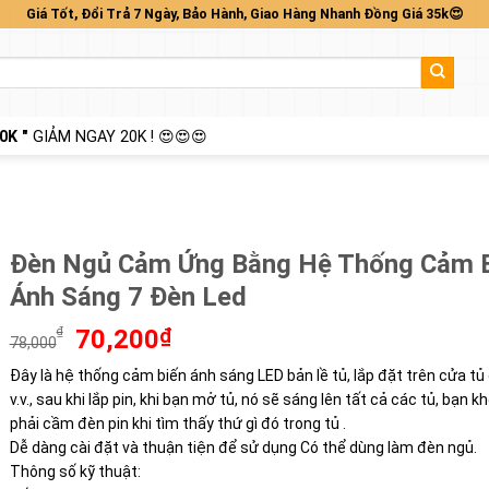
Giá Tốt, Đổi Trả 7 Ngày, Bảo Hành, Giao Hàng Nhanh Đồng Giá 35k😍
0K "
GIẢM NGAY 20K ! 😍😍😍
Đèn Ngủ Cảm Ứng Bằng Hệ Thống Cảm 
Ánh Sáng 7 Đèn Led
Giá
Giá
₫
70,200
₫
78,000
gốc
hiện
Đây là hệ thống cảm biến ánh sáng LED bản lề tủ, lắp đặt trên cửa tủ
là:
tại
v.v., sau khi lắp pin, khi bạn mở tủ, nó sẽ sáng lên tất cả các tủ, bạn 
78,000₫.
là:
70,200₫.
phải cầm đèn pin khi tìm thấy thứ gì đó trong tủ .
Dễ dàng cài đặt và thuận tiện để sử dụng Có thể dùng làm đèn ngủ.
Thông số kỹ thuật: