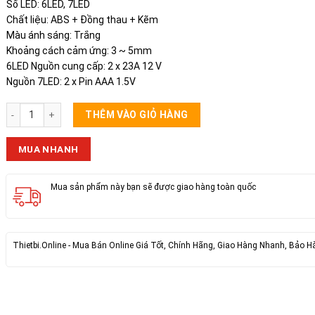
Số LED: 6LED, 7LED
Chất liệu: ABS + Đồng thau + Kẽm
Màu ánh sáng: Trắng
Khoảng cách cảm ứng: 3 ~ 5mm
6LED Nguồn cung cấp: 2 x 23A 12 V
Nguồn 7LED: 2 x Pin AAA 1.5V
Đèn Ngủ Cảm Ứng Bằng Hệ Thống Cảm Biến Ánh Sáng 7 Đèn Led số lượng
THÊM VÀO GIỎ HÀNG
MUA NHANH
Mua sản phẩm này bạn sẽ được giao hàng toàn quốc
Thietbi.Online - Mua Bán Online Giá Tốt, Chính Hãng, Giao Hàng Nhanh, Bảo H