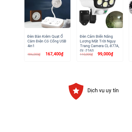
Đèn Bàn Kiêm Quạt Ổ
Đèn Cảm Biến Năng
Cắm Điện Có Cổng USB
Lượng Mặt Trời Ngụy
4in1
Trang Camera CL-877A,
GL-2163
Giá
Giá
Giá
Giá
167,400
₫
99,000
₫
186,000
₫
110,000
₫
gốc
hiện
gốc
hiện
là:
tại
là:
tại
186,000₫.
là:
110,000₫.
là:
167,400₫.
99,000₫.
Dịch vụ uy tín