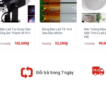
Đèn Led Trụ Xoay Cảm
Bóng Đèn Led T8 1m2
Đèn Tường Năn
Ứng Âm Thanh HF-011
36w Đầu Nhôm
Mặt Trời 6 Led (
Rẻ)
Giá
Giá
Giá
Giá
Giá
102,600
₫
52,200
₫
99,0
114,000
₫
58,000
₫
110,000
₫
gốc
hiện
gốc
hiện
gốc
là:
tại
là:
tại
là:
114,000₫.
là:
58,000₫.
là:
110,00
102,600₫.
52,200₫.
Đổi trả trong 7 ngày