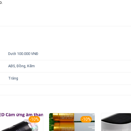
p.
Dưới 100.000 VNĐ
ABS
,
Đồng
,
Kẽm
Trắng
-10%
-10%