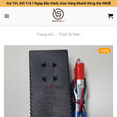
Skip
Giá Tốt, Đổi Trả 7 Ngày, Bảo Hành, Giao Hàng Nhanh Đồng Giá 35k😍
to
content
Trang chủ
/
Thiết Bị Điện
-10%