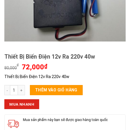
Thiết Bị Biến Điện 12v Ra 220v 40w
Giá
Giá
₫
72,000
₫
80,000
gốc
hiện
Thiết Bị Biến Điện 12v Ra 220v 40w
là:
tại
80,000₫.
là:
Thiết Bị Biến Điện 12v Ra 220v 40w số lượng
72,000₫.
THÊM VÀO GIỎ HÀNG
MUA NHANH
Mua sản phẩm này bạn sẽ được giao hàng toàn quốc