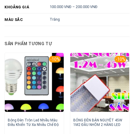
100.000 VNĐ – 200.000 VNĐ
KHOẢNG GIÁ
Trắng
MÀU SẮC
SẢN PHẨM TƯƠNG TỰ
-10%
-10%
Bóng Đèn Tròn Led Nhiều Màu
BÓNG ĐÈN BÁN NGUYỆT 45W
Điều Khiển Từ Xa Nhiều Chế Độ
1M2 ĐẦU NHÔM 2 HÀNG LED