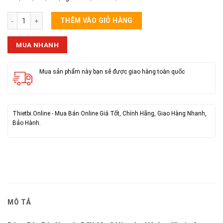
Bóng Đèn Bán Nguyệt DSY 60w 3 Hàng Led Vuông Xịn 1m2 số lượng
THÊM VÀO GIỎ HÀNG
MUA NHANH
Mua sản phẩm này bạn sẽ được giao hàng toàn quốc
Thietbi.Online - Mua Bán Online Giá Tốt, Chính Hãng, Giao Hàng Nhanh,
Bảo Hành.
MÔ TẢ