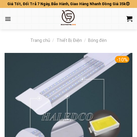
Skip
Giá Tốt, Đổi Trả 7 Ngày, Bảo Hành, Giao Hàng Nhanh Đồng Giá 35k😍
to
content
Trang chủ
/
Thiết Bị Điện
/
Bóng đèn
-10%