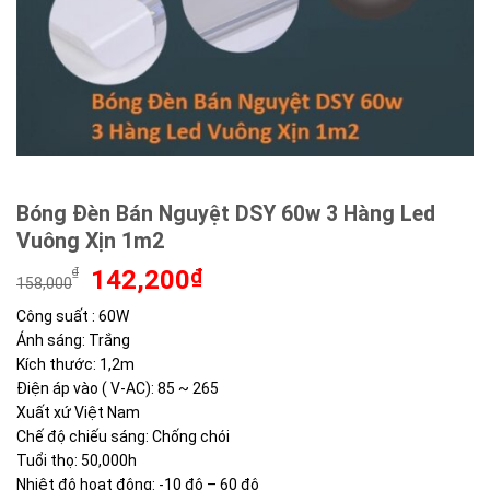
Bóng Đèn Bán Nguyệt DSY 60w 3 Hàng Led
Vuông Xịn 1m2
Giá
Giá
₫
142,200
₫
158,000
gốc
hiện
Công suất : 60W
là:
tại
Ánh sáng: Trắng
158,000₫.
là:
142,200₫.
Kích thước: 1,2m
Điện áp vào ( V-AC): 85 ~ 265
Xuất xứ Việt Nam
Chế độ chiếu sáng: Chống chói
Tuổi thọ: 50,000h
Nhiệt độ hoạt động: -10 độ – 60 độ