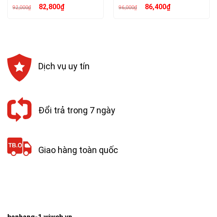
Giá
Giá
Giá
Giá
82,800
₫
86,400
₫
92,000
₫
96,000
₫
gốc
hiện
gốc
hiện
là:
tại
là:
tại
92,000₫.
là:
96,000₫.
là:
82,800₫.
86,400₫.
Dịch vụ uy tín
Đổi trả trong 7 ngày
Giao hàng toàn quốc