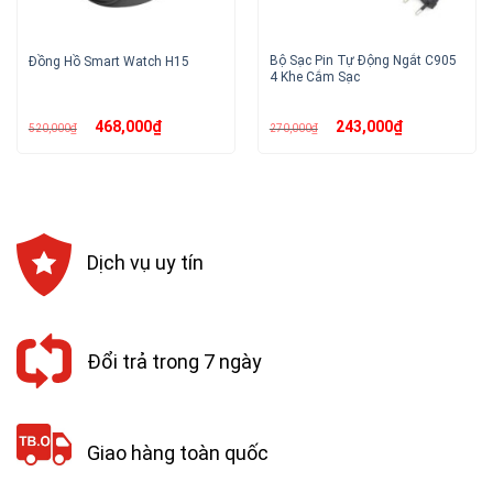
Bộ Sạc Pin Tự Động Ngắt C905
Đồng Hồ Smart Watch H15
4 Khe Cắm Sạc
Giá
Giá
Giá
Giá
468,000
₫
243,000
₫
520,000
₫
270,000
₫
gốc
hiện
gốc
hiện
là:
tại
là:
tại
520,000₫.
là:
270,000₫.
là:
468,000₫.
243,000₫.
Dịch vụ uy tín
Đổi trả trong 7 ngày
Giao hàng toàn quốc