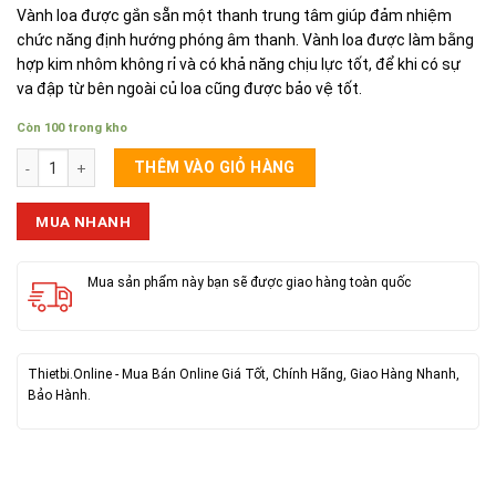
Vành loa được gắn sẵn một thanh trung tâm giúp đảm nhiệm
chức năng định hướng phóng âm thanh. Vành loa được làm bằng
hợp kim nhôm không rỉ và có khả năng chịu lực tốt, để khi có sự
va đập từ bên ngoài củ loa cũng được bảo vệ tốt.
Còn 100 trong kho
Loa Phóng Thanh (2 Pin - Loại Lớn) 50W số lượng
THÊM VÀO GIỎ HÀNG
MUA NHANH
Mua sản phẩm này bạn sẽ được giao hàng toàn quốc
Thietbi.Online - Mua Bán Online Giá Tốt, Chính Hãng, Giao Hàng Nhanh,
Bảo Hành.