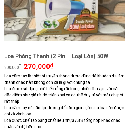
Loa Phóng Thanh (2 Pin – Loại Lớn) 50W
Giá
Giá
₫
270,000
₫
300,000
gốc
hiện
Loa cầm tay là thiết bị truyền thông được dùng để khuếch đại âm
là:
tại
thanh chắc hẳn không còn xa lạ gì với chúng ta.
300,000₫.
là:
270,000₫.
Loa được sử dụng phổ biến rỗng rãi trong nhiều lĩnh vực với các
đặc điểm như giá rẻ, dễ triển khai và có thể duy trì với một chi phí
rất thấp.
Loa cầm tay có cấu tạo tương đối đơn giản, gồm củ loa còn được
gọi và vành loa.
Loa được chế tạo bằng chất liệu nhựa ABS tổng hợp khác chắc
chắn với độ bền cao.