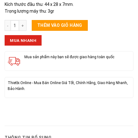
Kích thước đầu thu: 44 x 28 x 7mm.
Trọng lượng máy thu: 3gr
Mic Thu Âm Youtuber K9 Pro Type-C (2 MIC) số lượng
THÊM VÀO GIỎ HÀNG
MUA NHANH
Mua sản phẩm này bạn sẽ được giao hàng toàn quốc
Thietbi.Online - Mua Bán Online Giá Tốt, Chính Hãng, Giao Hàng Nhanh,
Bảo Hành.
THÔNG TIN BỔ SUNG