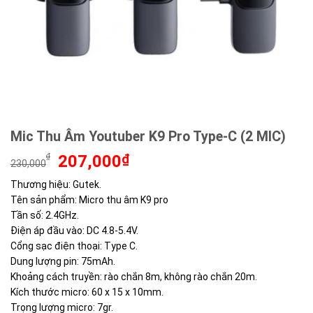
Mic Thu Âm Youtuber K9 Pro Type-C (2 MIC)
Giá
Giá
₫
207,000
₫
230,000
gốc
hiện
Thương hiệu: Gutek.
là:
tại
Tên sản phẩm: Micro thu âm K9 pro
230,000₫.
là:
207,000₫.
Tần số: 2.4GHz.
Điện áp đầu vào: DC 4.8-5.4V.
Cổng sạc điện thoại: Type C.
Dung lượng pin: 75mAh.
Khoảng cách truyền: rào chắn 8m, không rào chắn 20m.
Kích thước micro: 60 x 15 x 10mm.
Trọng lượng micro: 7gr.