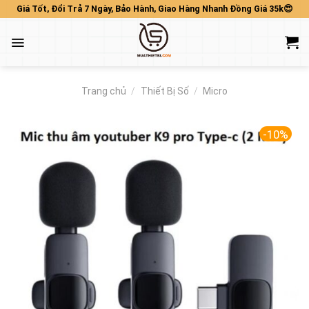
Skip
Giá Tốt, Đổi Trả 7 Ngày, Bảo Hành, Giao Hàng Nhanh Đồng Giá 35k😍
to
content
Trang chủ
/
Thiết Bị Số
/
Micro
-10%