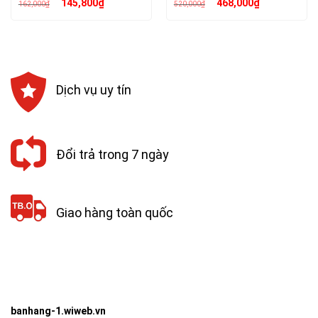
Giá
Giá
Giá
Giá
145,800
₫
468,000
₫
162,000
₫
520,000
₫
gốc
hiện
gốc
hiện
là:
tại
là:
tại
162,000₫.
là:
520,000₫.
là:
145,800₫.
468,000₫.
Dịch vụ uy tín
Đổi trả trong 7 ngày
Giao hàng toàn quốc
banhang-1.wiweb.vn