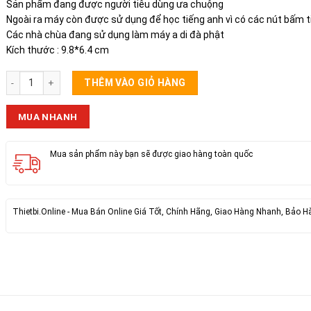
Sản phẩm đang được người tiêu dùng ưa chuộng
Ngoài ra máy còn được sử dụng để học tiếng anh vì có các nút bấm ti
Các nhà chùa đang sử dụng làm máy a di đà phật
Kích thước : 9.8*6.4 cm
Loa Cắm Thẻ, USB Nghe Pháp HYUNDAI H866A số lượng
THÊM VÀO GIỎ HÀNG
MUA NHANH
Mua sản phẩm này bạn sẽ được giao hàng toàn quốc
Thietbi.Online - Mua Bán Online Giá Tốt, Chính Hãng, Giao Hàng Nhanh, Bảo H