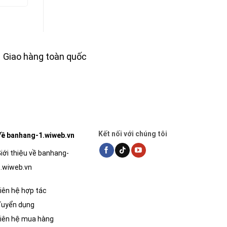
tại
là:
tại
là:
tại
,000₫.
là:
221,112₫.
là:
92,000₫.
là:
1,296,000₫.
199,000₫.
82,800₫.
Giao hàng toàn quốc
Kết nối với chúng tôi
ề banhang-1.wiweb.vn
iới thiệu về banhang-
.wiweb.vn
iên hệ hợp tác
Tuyển dụng
iên hệ mua hàng