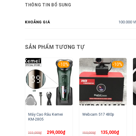
THÔNG TIN BỔ SUNG
100.000 V
KHOẢNG GIÁ
SẢN PHẨM TƯƠNG TỰ
-10%
-10%
Máy Cạo Râu Kemei
Webcam 517 480p
KM-2805
Giá
Giá
Giá
Giá
299,000
₫
135,000
₫
333,000
₫
150,000
₫
gốc
hiện
gốc
hiện