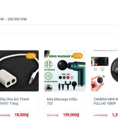
NĐ – 200.000 VNĐ
-10%
-10%
Dây Chia Âm Thanh
Máy Massage 4 Đầu
CAMERA MINI W
GH01 Trắng
720
FULLHD 1080P
Giá
Giá
Giá
Giá
Giá
18,000
₫
199,000
₫
1,2
20,000
₫
221,112
₫
1,440,000
₫
gốc
hiện
gốc
hiện
gốc