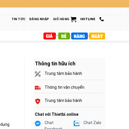
TIN TỨC
ĐĂNG NHẬP
GIỎ HÀNG
HOTLINE
Thông tin hữu ích
Trung tâm bảo hành
Thông tin vận chuyển
Trung tâm bảo hành
Chat với Thietbi.online
Chat
Chat Zalo
ử dụng
Facebook