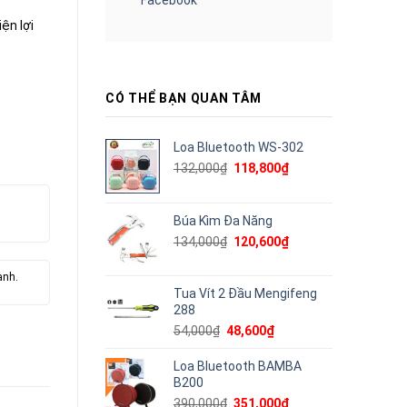
ện lợi
CÓ THỂ BẠN QUAN TÂM
Loa Bluetooth WS-302
Giá
Giá
132,000
₫
118,800
₫
gốc
hiện
là:
tại
132,000₫.
là:
Búa Kìm Đa Năng
118,800₫.
Giá
Giá
134,000
₫
120,600
₫
gốc
hiện
là:
tại
ành.
134,000₫.
là:
Tua Vít 2 Đầu Mengifeng
120,600₫.
288
Giá
Giá
54,000
₫
48,600
₫
gốc
hiện
là:
tại
Loa Bluetooth BAMBA
54,000₫.
là:
B200
48,600₫.
Giá
Giá
390,000
₫
351,000
₫