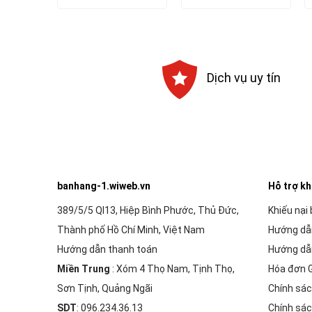
là:
tại
là:
tại
333,000₫.
là:
150,000₫.
là:
299,000₫.
135,000₫.
Dịch vụ uy tín
banhang-1.wiweb.vn
Hỗ trợ k
389/5/5 Ql13, Hiệp Bình Phước, Thủ Đức,
Khiếu nại
Thành phố Hồ Chí Minh, Việt Nam
Hướng dẫ
Hướng dẫn thanh toán
Hướng dẫ
Miền Trung
: Xóm 4 Thọ Nam, Tịnh Thọ,
Hóa đơn 
Sơn Tịnh, Quảng Ngãi
Chính sác
SDT
: 096.234.36.13
Chính sác