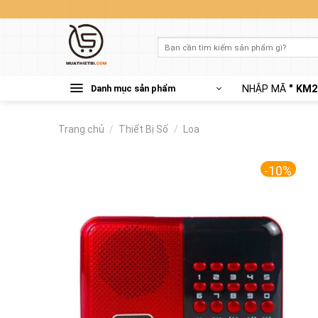
Skip
to
content
Tìm
kiếm:
Danh mục sản phẩm
NHẬP MÃ
" KM2
Trang chủ
/
Thiết Bị Số
/
Loa
-10%