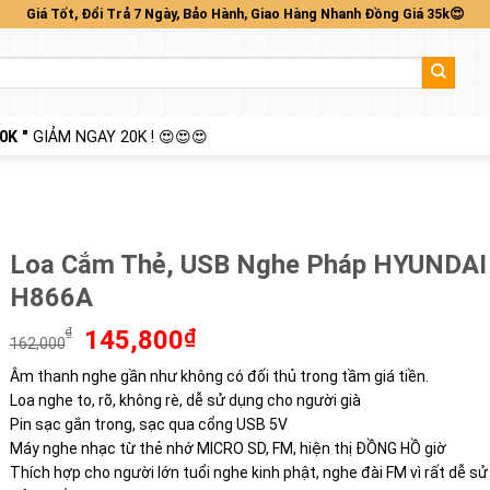
Giá Tốt, Đổi Trả 7 Ngày, Bảo Hành, Giao Hàng Nhanh Đồng Giá 35k😍
0K "
GIẢM NGAY 20K ! 😍😍😍
Loa Cắm Thẻ, USB Nghe Pháp HYUNDAI
H866A
Giá
Giá
₫
145,800
₫
162,000
gốc
hiện
Âm thanh nghe gần như không có đối thủ trong tầm giá tiền.
là:
tại
Loa nghe to, rõ, không rè, dễ sử dụng cho người già
162,000₫.
là:
145,800₫.
Pin sạc gắn trong, sạc qua cổng USB 5V
Máy nghe nhạc từ thẻ nhớ MICRO SD, FM, hiện thị ĐỒNG HỒ giờ
Thích hợp cho người lớn tuổi nghe kinh phật, nghe đài FM vì rất dễ s