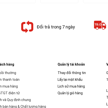
là:
tại
là:
tại
là:
20,000₫.
là:
221,112₫.
là:
1,440
18,000₫.
199,000₫.
Đổi trả trong 7 ngày
hách hàng
Quản lý tài khoản
V
 bồi thường
Thay đổi thông tin
G
n thanh toán
Lấy lại mật khẩu
1
n mua hàng
Lịch sử mua hàng
L
GTGT điện tử
Quản lý giỏ hàng
h và Quy định chung
L
h bán hàng & Chất lượng hàng