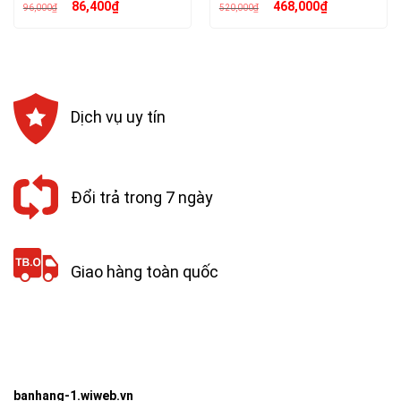
Giá
Giá
Giá
Giá
86,400
₫
468,000
₫
96,000
₫
520,000
₫
gốc
hiện
gốc
hiện
là:
tại
là:
tại
96,000₫.
là:
520,000₫.
là:
86,400₫.
468,000₫.
Dịch vụ uy tín
Đổi trả trong 7 ngày
Giao hàng toàn quốc
banhang-1.wiweb.vn