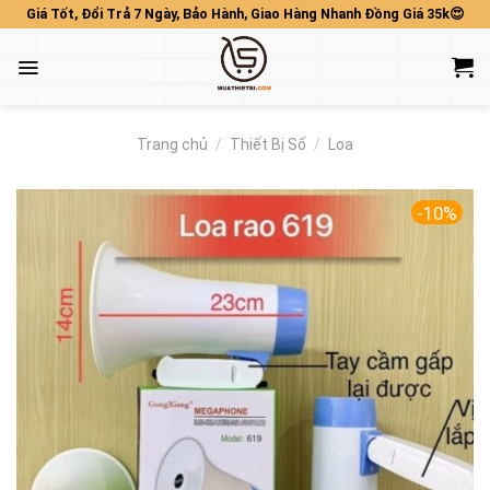
Skip
Giá Tốt, Đổi Trả 7 Ngày, Bảo Hành, Giao Hàng Nhanh Đồng Giá 35k😍
to
content
Trang chủ
/
Thiết Bị Số
/
Loa
-10%