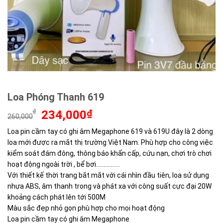
Loa Phóng Thanh 619
Giá
Giá
₫
234,000
₫
260,000
gốc
hiện
Loa pin cầm tay có ghi âm Megaphone 619 và 619U đây là 2 dòng
là:
tại
loa mới được ra mắt thị trường Việt Nam. Phù hợp cho công việc
260,000₫.
là:
234,000₫.
kiểm soát đám đông, thông báo khẩn cấp, cứu nạn, chơi trò chơi
hoạt động ngoài trời , bể bơi…………….
Với thiết kế thời trang bắt mắt với cái nhìn đầu tiên, loa sử dụng
nhựa ABS, âm thanh trong và phát xa với công suất cực đại 20W
khoảng cách phát lên tới 500M
Màu sắc đẹp nhỏ gọn phù hợp cho mọi hoạt động
Loa pin cầm tay có ghi âm Megaphone