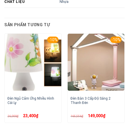
Nhựa
CHẤT LIỆU
SẢN PHẨM TƯƠNG TỰ
-10%
-10%
Đèn Ngủ Cảm Ứng Nhiều Hình
Đèn Bàn 3 Cấp Độ Sáng 2
Cái Ly
Thanh Đèn
Giá
Giá
Giá
Giá
23,400
₫
149,000
₫
26,000
₫
165,556
₫
gốc
hiện
gốc
hiện
là:
tại
là:
tại
26,000₫.
là:
165,556₫.
là:
23,400₫.
149,000₫.