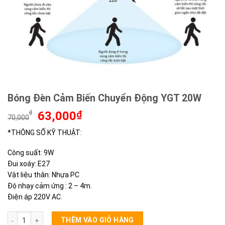
Bóng Đèn Cảm Biến Chuyển Động YGT 20W
Giá
Giá
₫
63,000
₫
70,000
gốc
hiện
*THÔNG SỐ KỸ THUẬT:
là:
tại
70,000₫.
là:
Công suất: 9W
63,000₫.
Đui xoáy: E27
Vật liệu thân: Nhựa PC
Độ nhạy cảm ứng : 2 – 4m.
Điện áp 220V AC.
Bóng Đèn Cảm Biến Chuyển Động YGT 20W số lượng
THÊM VÀO GIỎ HÀNG