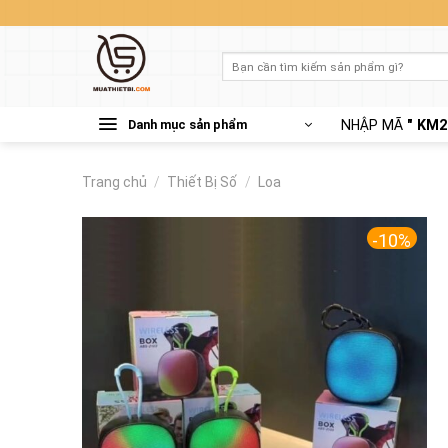
Skip
to
content
Tìm
kiếm:
Danh mục sản phẩm
NHẬP MÃ
" KM2
Trang chủ
/
Thiết Bị Số
/
Loa
-10%