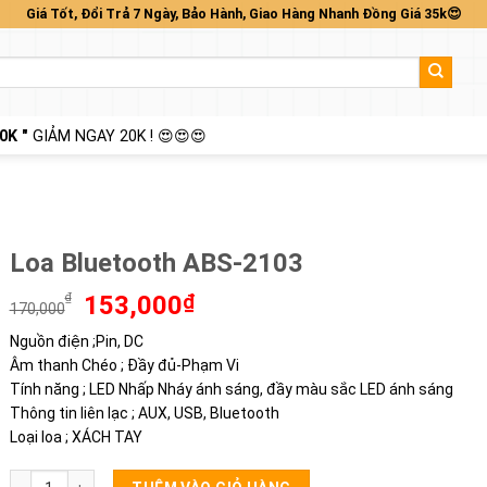
Giá Tốt, Đổi Trả 7 Ngày, Bảo Hành, Giao Hàng Nhanh Đồng Giá 35k😍
0K "
GIẢM NGAY 20K ! 😍😍😍
Loa Bluetooth ABS-2103
Giá
Giá
₫
153,000
₫
170,000
gốc
hiện
Nguồn điện ;Pin, DC
là:
tại
Âm thanh Chéo ; Đầy đủ-Phạm Vi
170,000₫.
là:
153,000₫.
Tính năng ; LED Nhấp Nháy ánh sáng, đầy màu sắc LED ánh sáng
Thông tin liên lạc ; AUX, USB, Bluetooth
Loại loa ; XÁCH TAY
Loa Bluetooth ABS-2103 số lượng