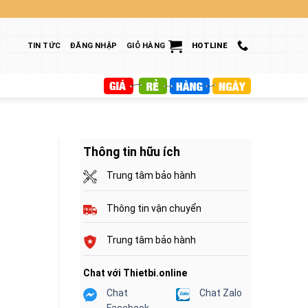
TIN TỨC
ĐĂNG NHẬP
GIỎ HÀNG
HOTLINE
Thông tin hữu ích
Trung tâm bảo hành
Thông tin vận chuyển
Trung tâm bảo hành
Chat với Thietbi.online
Chat
Chat Zalo
Facebook