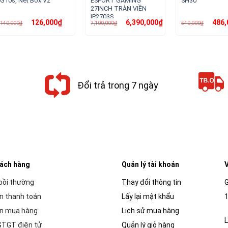
G10s, Net Box V2
ESPORT GAMING
SH30
27INCH TRÀN VIỀN
IP2703S
Giá
Giá
Giá
Giá
Giá
126,000
₫
6,390,000
₫
486,
140,000
₫
7,100,000
₫
540,000
₫
gốc
hiện
gốc
hiện
gốc
là:
tại
là:
tại
là:
140,000₫.
là:
7,100,000₫.
là:
540,00
126,000₫.
6,390,000₫.
Đổi trả trong 7 ngày
hách hàng
Quản lý tài khoản
V
 bồi thường
Thay đổi thông tin
G
n thanh toán
Lấy lại mật khẩu
1
n mua hàng
Lịch sử mua hàng
L
GTGT điện tử
Quản lý giỏ hàng