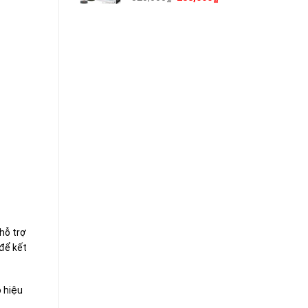
gốc
hiện
là:
tại
320,000₫.
là:
288,000₫.
hỗ trợ
 để kết
o hiệu