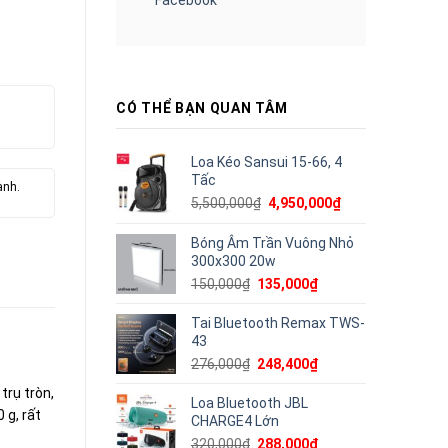
CÓ THỂ BẠN QUAN TÂM
Loa Kéo Sansui 15-66, 4
Tấc
ành.
Giá
Giá
5,500,000
₫
4,950,000
₫
gốc
hiện
là:
tại
Bóng Âm Trần Vuông Nhỏ
5,500,000₫.
là:
300x300 20w
4,950,000₫.
Giá
Giá
150,000
₫
135,000
₫
gốc
hiện
là:
tại
Tai Bluetooth Remax TWS-
150,000₫.
là:
43
135,000₫.
Giá
Giá
276,000
₫
248,400
₫
gốc
hiện
trụ tròn,
là:
tại
Loa Bluetooth JBL
 g, rất
276,000₫.
là:
CHARGE4 Lớn
248,400₫.
Giá
Giá
320,000
₫
288,000
₫