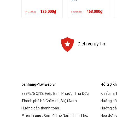
H15
Giá
Giá
Giá
Giá
126,000
₫
468,000
₫
140,000
₫
520,000
₫
gốc
hiện
gốc
hiện
là:
tại
là:
tại
140,000₫.
là:
520,000₫.
là:
126,000₫.
468,000₫.
Dịch vụ uy tín
banhang-1.wiweb.vn
Hỗ trợ k
389/5/5 Ql13, Hiệp Bình Phước, Thủ Đức,
Khiếu nại
Thành phố Hồ Chí Minh, Việt Nam
Hướng dẫ
Hướng dẫn thanh toán
Hướng dẫ
Miền Trung
: Xóm 4 Thọ Nam, Tịnh Thọ,
Hóa đơn 