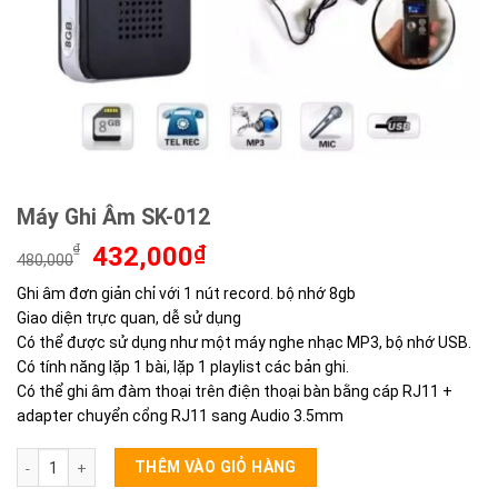
Máy Ghi Âm SK-012
Giá
Giá
₫
432,000
₫
480,000
gốc
hiện
Ghi âm đơn giản chỉ với 1 nút record. bộ nhớ 8gb
là:
tại
Giao diện trực quan, dễ sử dụng
480,000₫.
là:
432,000₫.
Có thể được sử dụng như một máy nghe nhạc MP3, bộ nhớ USB.
Có tính năng lặp 1 bài, lặp 1 playlist các bản ghi.
Có thể ghi âm đàm thoại trên điện thoại bàn bằng cáp RJ11 +
adapter chuyển cổng RJ11 sang Audio 3.5mm
Máy Ghi Âm SK-012 số lượng
THÊM VÀO GIỎ HÀNG