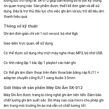
lượng lưu trữ rộng rãi. SK-012 giúp bạn không bỏ lỡ bất kỳ thông
tin quan trọng nào. Sản phẩm được thiết kế đơn giản và dễ sử
dụng. Đây là trợ thủ đắc lực cho việc ghi âm và lưu trữ dữ liệu âm
thanh hiệu quả.
Thông số kỹ thuật
Ghi âm đơn giản chỉ với 1 nút record. bộ nhớ 8gb
Giao diện trực quan, dễ sử dụng
Có thể được sử dụng như một máy nghe nhạc MP3, bộ nhớ USB.
Có tính năng lặp 1 bài, lặp 1 playlist các bản ghi.
Có thể ghi âm đàm thoại trên điện thoại bàn bằng cáp RJ11 +
adapter chuyển cổng RJ11 sang Audio 3.5mm
Giới thiệu về sản phẩm Máy Ghi Âm SK-012
Máy Ghi Âm được trang bị công nghệ ghi âm tiên tiến. Đảm bảo
chất lượng ghi âm xuất sắc. Độ nhạy cao của micro cho phép ghi
âm trong môi trường ồn ào mà vẫn có chất lượng tốt.