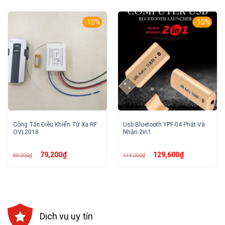
-10%
-10%
Công Tăc Điều Khiển Từ Xa RF
Usb Bluetooth YPF-04 Phát Và
OVL2018
Nhận 2in1
Giá
Giá
Giá
Giá
79,200
₫
129,600
₫
88,000
₫
144,000
₫
gốc
hiện
gốc
hiện
là:
tại
là:
tại
88,000₫.
là:
144,000₫.
là:
79,200₫.
129,600₫.
Dịch vụ uy tín