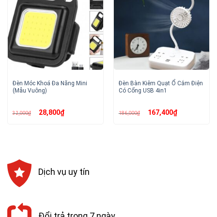
Đèn Móc Khoá Đa Năng Mini
Đèn Bàn Kiêm Quạt Ổ Cắm Điện
(Mẫu Vuông)
Có Cổng USB 4in1
Giá
Giá
Giá
Giá
28,800
₫
167,400
₫
32,000
₫
186,000
₫
gốc
hiện
gốc
hiện
là:
tại
là:
tại
32,000₫.
là:
186,000₫.
là:
28,800₫.
167,400₫.
Dịch vụ uy tín
Đổi trả trong 7 ngày