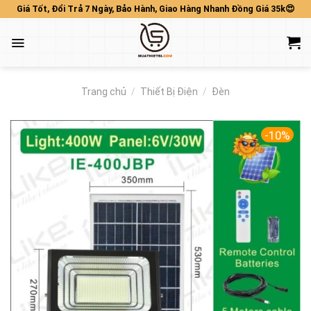
Skip
Giá Tốt, Đổi Trả 7 Ngày, Bảo Hành, Giao Hàng Nhanh Đồng Giá 35k😍
to
content
Trang chủ
/
Thiết Bị Điện
/
Đèn
-10%