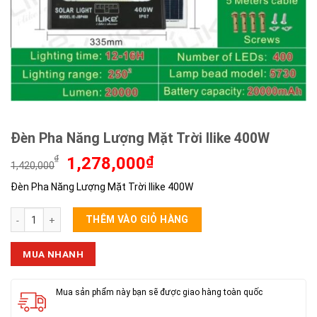
Đèn Pha Năng Lượng Mặt Trời Ilike 400W
Giá
Giá
₫
1,278,000
₫
1,420,000
gốc
hiện
Đèn Pha Năng Lượng Mặt Trời Ilike 400W
là:
tại
1,420,000₫.
là:
Đèn Pha Năng Lượng Mặt Trời Ilike 400W số lượng
1,278,000₫.
THÊM VÀO GIỎ HÀNG
MUA NHANH
Mua sản phẩm này bạn sẽ được giao hàng toàn quốc