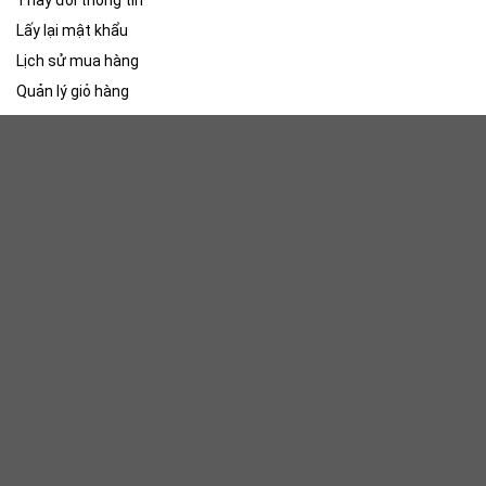
Lấy lại mật khẩu
Lịch sử mua hàng
Quản lý giỏ hàng
Về banhang-1.wiweb.vn
Giới thiệu về banhang-1.wiweb.vn
Liên hệ hợp tác
Tuyển dụng
Liên hệ mua hàng
Kết nối với chúng tôi