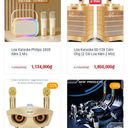
Loa Karaoke Philips 2808
Loa Karaoke SD-128 Cảm
Kèm 2 Mic
Ứng (2 Cái Loa Kèm 2 Mic)
Giá
Giá
Giá
Giá
1,134,000
₫
1,850,000
₫
1,260,000
₫
3,700,000
₫
gốc
hiện
gốc
hiện
là:
tại
là:
tại
1,260,000₫.
là:
3,700,000₫.
là:
1,134,000₫.
1,850,00
-10%
-10%