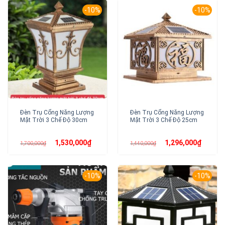
-10%
-10%
Đèn Trụ Cổng Năng Lượng
Đèn Trụ Cổng Năng Lượng
Mặt Trời 3 Chế Độ 30cm
Mặt Trời 3 Chế Độ 25cm
Giá
Giá
Giá
Giá
1,530,000
₫
1,296,000
₫
1,700,000
₫
1,440,000
₫
gốc
hiện
gốc
hiện
là:
tại
là:
tại
1,700,000₫.
là:
1,440,000₫.
là:
1,530,000₫.
1,296,00
-10%
-10%