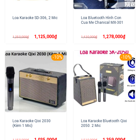
Loa Bluetooth Hình Con
Loa Karaoke SD-306, 2 Mic
Cua Me Chanical MX-301
Giá
Giá
Giá
Giá
1,125,000
₫
1,278,000
₫
1,250,000
₫
1,420,000
₫
gốc
hiện
gốc
hiện
là:
tại
là:
tại
1,250,000₫.
là:
1,420,000₫.
là:
1,125,000₫.
1,278,00
-10%
-10%
Loa Karaoke Qixi 2030
Loa Karaoke Bluetooth Qixi
(Kèm 1 Mic)
2050. 2 Mic
Giá
Giá
Giá
Giá
1,035,000
₫
1,359,000
₫