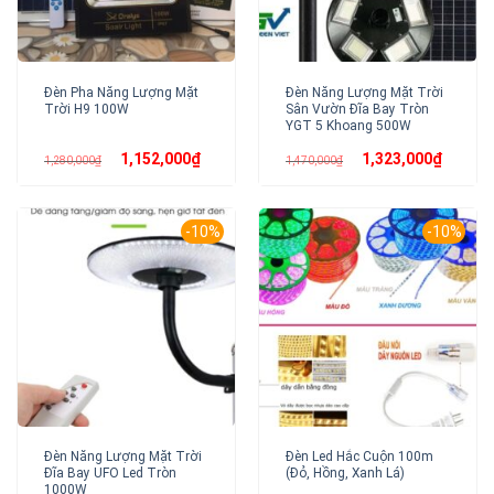
Đèn Pha Năng Lượng Mặt
Đèn Năng Lượng Mặt Trời
Trời H9 100W
Sân Vườn Đĩa Bay Tròn
YGT 5 Khoang 500W
Giá
Giá
Giá
Giá
1,152,000
₫
1,323,000
₫
1,280,000
₫
1,470,000
₫
gốc
hiện
gốc
hiện
là:
tại
là:
tại
1,280,000₫.
là:
1,470,000₫.
là:
1,152,000₫.
1,323,00
-10%
-10%
Đèn Năng Lượng Mặt Trời
Đèn Led Hắc Cuộn 100m
Đĩa Bay UFO Led Tròn
(Đỏ, Hồng, Xanh Lá)
1000W