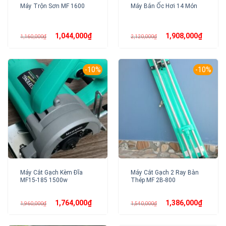
Máy Trộn Sơn MF 1600
Máy Bắn Ốc Hơi 14 Món
Giá
Giá
Giá
Giá
1,044,000
₫
1,908,000
₫
1,160,000
₫
2,120,000
₫
gốc
hiện
gốc
hiện
là:
tại
là:
tại
1,160,000₫.
là:
2,120,000₫.
là:
1,044,000₫.
1,908,00
-10%
-10%
Máy Cắt Gạch Kèm Đĩa
Máy Cắt Gạch 2 Ray Bàn
MF15-185 1500w
Thép MF 2B-800
Giá
Giá
Giá
Giá
1,764,000
₫
1,386,000
₫
1,960,000
₫
1,540,000
₫
gốc
hiện
gốc
hiện
là:
tại
là:
tại
1,960,000₫.
là:
1,540,000₫.
là:
1,764,000₫.
1,386,00