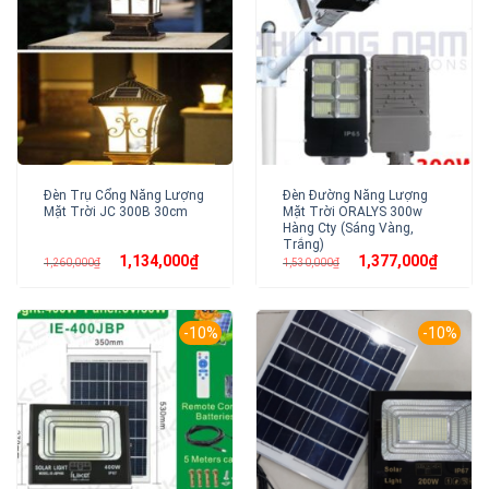
Đèn Trụ Cổng Năng Lượng
Đèn Đường Năng Lượng
Mặt Trời JC 300B 30cm
Mặt Trời ORALYS 300w
Hàng Cty (Sáng Vàng,
Trắng)
Giá
Giá
Giá
Giá
1,134,000
₫
1,377,000
₫
1,260,000
₫
1,530,000
₫
gốc
hiện
gốc
hiện
là:
tại
là:
tại
1,260,000₫.
là:
1,530,000₫.
là:
1,134,000₫.
1,377,00
-10%
-10%