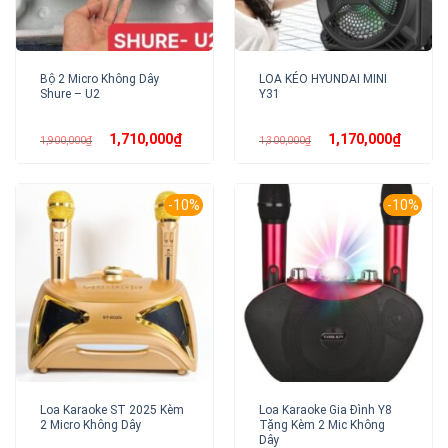
Bộ 2 Micro Không Dây
LOA KÉO HYUNDAI MINI
Shure – U2
Y31
Giá
Giá
Giá
Giá
1,710,000
₫
1,170,000
₫
1,900,000
₫
1,300,000
₫
gốc
hiện
gốc
hiện
là:
tại
là:
tại
1,900,000₫.
là:
1,300,000₫.
là:
1,710,000₫.
1,170,00
-10%
-10%
Loa Karaoke ST 2025 Kèm
Loa Karaoke Gia Đình Y8
2 Micro Không Dây
Tặng Kèm 2 Mic Không
Dây