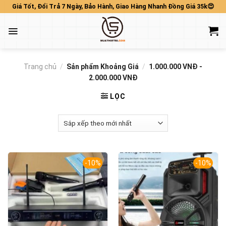
Skip
Giá Tốt, Đổi Trả 7 Ngày, Bảo Hành, Giao Hàng Nhanh Đồng Giá 35k😍
to
content
Trang chủ
/
Sản phẩm Khoảng Giá
/
1.000.000 VNĐ -
2.000.000 VNĐ
LỌC
-10%
-10%