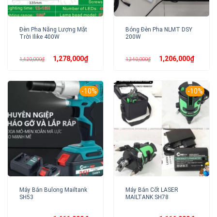
Đèn Pha Năng Lượng Mặt
Bóng Đèn Pha NLMT DSY
Trời Ilike 400W
200W
Giá
Giá
Giá
Giá
1,278,000
₫
1,206,000
₫
1,420,000
₫
1,340,000
₫
gốc
hiện
gốc
hiện
là:
tại
là:
tại
1,420,000₫.
là:
1,340,000₫.
là:
1,278,000₫.
1,206,00
-10%
-10%
Máy Bắn Bulong Mailtank
Máy Bắn Cốt LASER
SH53
MAILTANK SH78