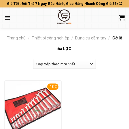
Skip
Giá Tốt, Đổi Trả 7 Ngày, Bảo Hành, Giao Hàng Nhanh Đồng Giá 35k😍
to
content
Trang chủ
/
Thiết bị công nghiệp
/
Dụng cụ cầm tay
/
Cờ lê
LỌC
-10%