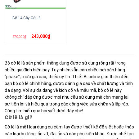
Bộ 14 Cây Cờ Lê
Giá
Giá
243,000
₫
270,000
₫
gốc
hiện
là:
tại
270,000₫.
là:
243,000₫.
Bộ cờ lê là sản phẩm thông dụng được sử dụng rộng rãi trong
nhiều gia đình hiện nay. Tuy nhiên vẫn còn nhiều nơi bán hàng
“phake”, mức giá cao, thiếu uy tín. Thiết Bị online giới thiệu đến
bạn bộ cờ lê chính hãng, được đánh giá cao về chất lượng và tính
đa dạng. Với sự đa dạng về kích cỡ và mẫu mã, bộ cờ lê này
không chỉ đáp ứng được mọi nhu cầu sử dụng mà còn mang lại
sự tiện lợi và hiệu quả trong các công việc sửa chữa và lắp ráp.
Cùng tìm hiểu qua bài viết dưới đây nhé!
Cờ lê là gì?
Cờ lê là một loại dụng cụ cầm tay được thiết kế để siết hoặc tháo
các loại bu-lông, ốc vít, đai ốc và các phụ kiện khác. Được chế tạo