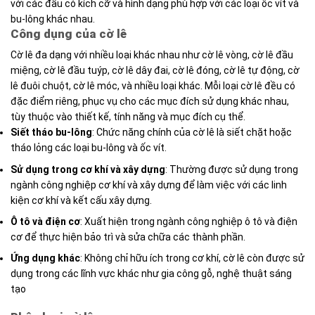
với các đầu có kích cỡ và hình dạng phù hợp với các loại ốc vít và
bu-lông khác nhau.
Công dụng của cờ lê
Cờ lê đa dạng với nhiều loại khác nhau như cờ lê vòng, cờ lê đầu
miệng, cờ lê đầu tuýp, cờ lê dây đai, cờ lê đóng, cờ lê tự động, cờ
lê đuôi chuột, cờ lê móc, và nhiều loại khác. Mỗi loại cờ lê đều có
đặc điểm riêng, phục vụ cho các mục đích sử dụng khác nhau,
tùy thuộc vào thiết kế, tính năng và mục đích cụ thể.
Siết tháo bu-lông
: Chức năng chính của cờ lê là siết chặt hoặc
tháo lỏng các loại bu-lông và ốc vít.
Sử dụng trong cơ khí và xây dựng
: Thường được sử dụng trong
ngành công nghiệp cơ khí và xây dựng để làm việc với các linh
kiện cơ khí và kết cấu xây dựng.
Ô tô và điện cơ
: Xuất hiện trong ngành công nghiệp ô tô và điện
cơ để thực hiện bảo trì và sửa chữa các thành phần.
Ứng dụng khác
: Không chỉ hữu ích trong cơ khí, cờ lê còn được sử
dụng trong các lĩnh vực khác như gia công gỗ, nghệ thuật sáng
tạo