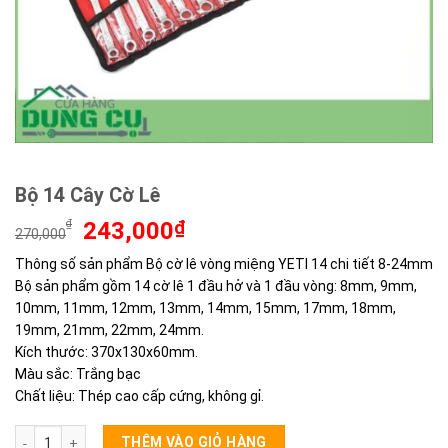
Bộ 14 Cây Cờ Lê
Giá
Giá
₫
243,000
₫
270,000
gốc
hiện
Thông số sản phẩm Bộ cờ lê vòng miệng YETI 14 chi tiết 8-24mm
là:
tại
Bộ sản phẩm gồm 14 cờ lê 1 đầu hở và 1 đầu vòng: 8mm, 9mm,
270,000₫.
là:
243,000₫.
10mm, 11mm, 12mm, 13mm, 14mm, 15mm, 17mm, 18mm,
19mm, 21mm, 22mm, 24mm.
Kích thước: 370x130x60mm.
Màu sắc: Trắng bạc
Chất liệu: Thép cao cấp cứng, không gỉ.
Bộ 14 Cây Cờ Lê số lượng
THÊM VÀO GIỎ HÀNG