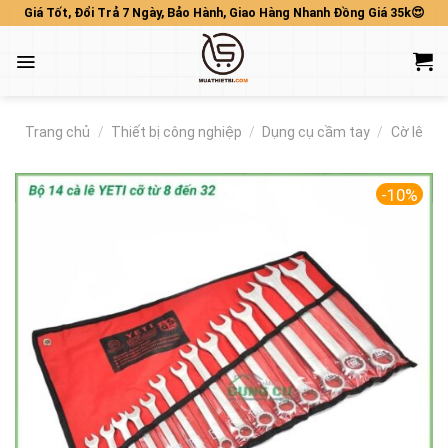
Skip
Giá Tốt, Đổi Trả 7 Ngày, Bảo Hành, Giao Hàng Nhanh Đồng Giá 35k😍
to
content
Trang chủ
/
Thiết bị công nghiệp
/
Dụng cụ cầm tay
/
Cờ lê
-10%