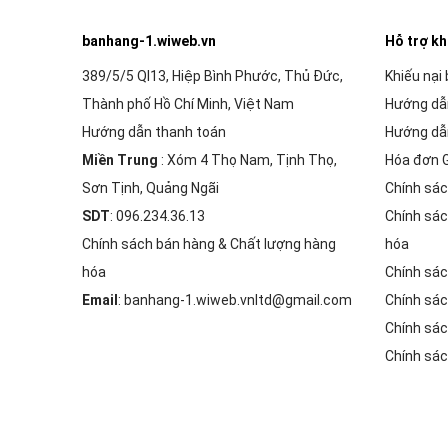
banhang-1.wiweb.vn
Hỗ trợ k
389/5/5 Ql13, Hiệp Bình Phước, Thủ Đức,
Khiếu nại
Thành phố Hồ Chí Minh, Việt Nam
Hướng dẫ
Hướng dẫn thanh toán
Hướng dẫ
Miền Trung
: Xóm 4 Thọ Nam, Tịnh Thọ,
Hóa đơn 
Sơn Tịnh, Quảng Ngãi
Chính sác
SDT
: 096.234.36.13
Chính sác
Chính sách bán hàng & Chất lượng hàng
hóa
hóa
Chính sác
Email
: banhang-1.wiweb.vnltd@gmail.com
Chính sác
Chính sác
Chính sác