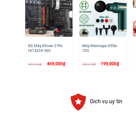
Bộ Máy Khoan 2 Pin
Máy Massage 4 Đầu
HITACHI 36V
720
Giá
Giá
Giá
Giá
469,000
₫
199,000
₫
521,112
₫
221,112
₫
gốc
hiện
gốc
hiện
là:
tại
là:
tại
521,112₫.
là:
221,112₫.
là:
469,000₫.
199,000₫.
Dịch vụ uy tín