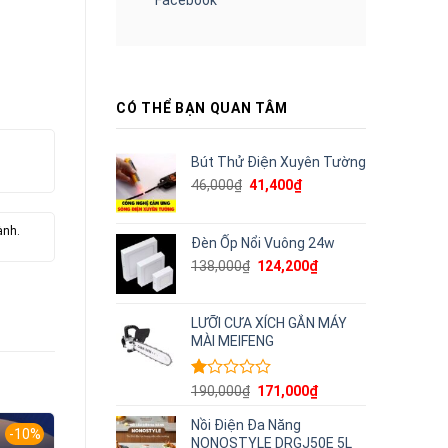
CÓ THỂ BẠN QUAN TÂM
Bút Thử Điện Xuyên Tường
Giá
Giá
46,000
₫
41,400
₫
gốc
hiện
là:
tại
ành.
46,000₫.
là:
Đèn Ốp Nổi Vuông 24w
41,400₫.
Giá
Giá
138,000
₫
124,200
₫
gốc
hiện
là:
tại
138,000₫.
là:
LƯỠI CƯA XÍCH GẮN MÁY
124,200₫.
MÀI MEIFENG
Được
Giá
Giá
190,000
₫
171,000
₫
xếp
gốc
hiện
hạng
Nồi Điện Đa Năng
là:
tại
-10%
-10%
-10%
1.00
NONOSTYLE DRGJ50E 5L
190,000₫.
là: