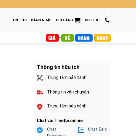
TIN TỨC
ĐĂNG NHẬP
GIỎ HÀNG
HOTLINE
Thông tin hữu ích
Trung tâm bảo hành
Thông tin vận chuyển
Trung tâm bảo hành
Chat với Thietbi.online
Chat
Chat Zalo
Facebook