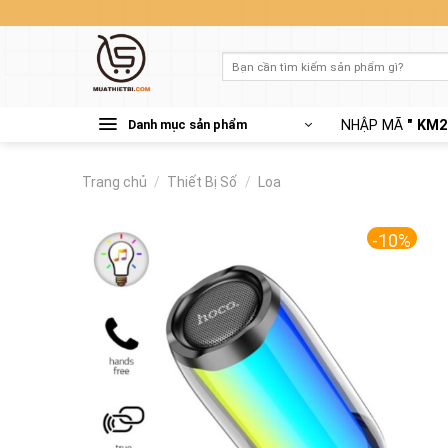
Skip
to
content
Tìm
kiếm:
Danh mục sản phẩm
NHẬP MÃ
" KM2
Trang chủ
/
Thiết Bị Số
/
Loa
-10%