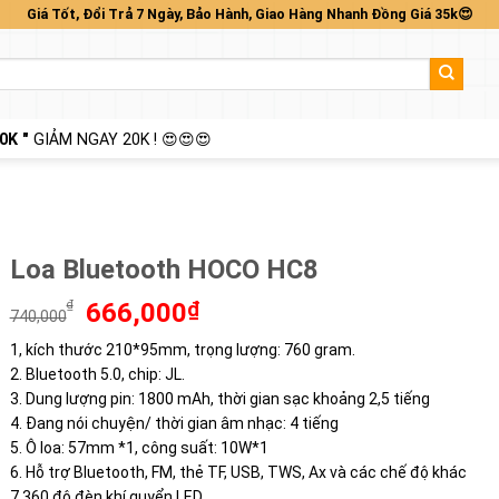
Giá Tốt, Đổi Trả 7 Ngày, Bảo Hành, Giao Hàng Nhanh Đồng Giá 35k😍
0K "
GIẢM NGAY 20K ! 😍😍😍
Loa Bluetooth HOCO HC8
Giá
Giá
₫
666,000
₫
740,000
gốc
hiện
1, kích thước 210*95mm, trọng lượng: 760 gram.
là:
tại
2. Bluetooth 5.0, chip: JL.
740,000₫.
là:
666,000₫.
3. Dung lượng pin: 1800 mAh, thời gian sạc khoảng 2,5 tiếng
4. Đang nói chuyện/ thời gian âm nhạc: 4 tiếng
5. Ô loa: 57mm *1, công suất: 10W*1
6. Hỗ trợ Bluetooth, FM, thẻ TF, USB, TWS, Ax và các chế độ khác
7.360 độ đèn khí quyển LED.