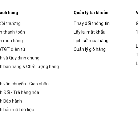
hách hàng
Quản lý tài khoản
V
 bồi thường
Thay đổi thông tin
G
n thanh toán
Lấy lại mật khẩu
1
n mua hàng
Lịch sử mua hàng
L
GTGT điện tử
Quản lý giỏ hàng
h và Quy định chung
L
h bán hàng & Chất lượng hàng
h vận chuyển - Giao nhận
h Đổi - Trả hàng hóa
h Bảo hành
h bảo mật dữ liệu