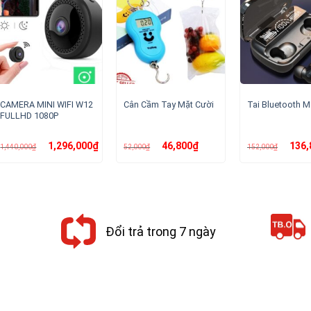
CAMERA MINI WIFI W12
Cân Cầm Tay Mặt Cười
Tai Bluetooth 
FULLHD 1080P
Giá
Giá
Giá
Giá
Giá
1,296,000
₫
46,800
₫
136,
1,440,000
₫
52,000
₫
152,000
₫
gốc
hiện
gốc
hiện
gốc
là:
tại
là:
tại
là:
1,440,000₫.
là:
52,000₫.
là:
152,00
1,296,000₫.
46,800₫.
Đổi trả trong 7 ngày