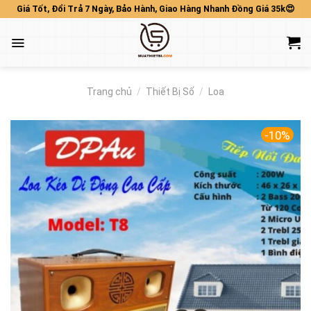
Skip
Giá Tốt, Đổi Trả 7 Ngày, Bảo Hành, Giao Hàng Nhanh Đồng Giá 35k😍
to
content
Trang chủ
/
Thiết Bị Số
/
Loa
-10%