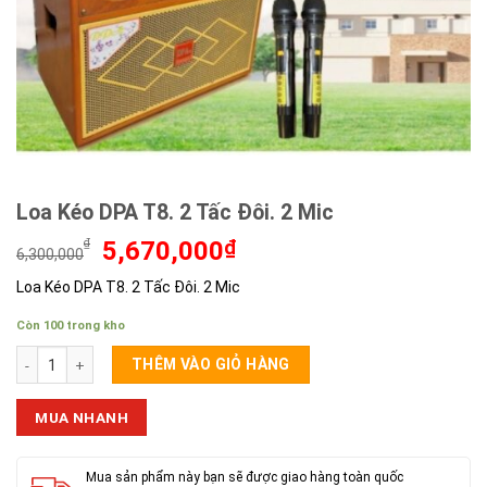
Loa Kéo DPA T8. 2 Tấc Đôi. 2 Mic
Giá
Giá
₫
5,670,000
₫
6,300,000
gốc
hiện
Loa Kéo DPA T8. 2 Tấc Đôi. 2 Mic
là:
tại
6,300,000₫.
là:
Còn 100 trong kho
5,670,000₫.
Loa Kéo DPA T8. 2 Tấc Đôi. 2 Mic số lượng
THÊM VÀO GIỎ HÀNG
MUA NHANH
Mua sản phẩm này bạn sẽ được giao hàng toàn quốc