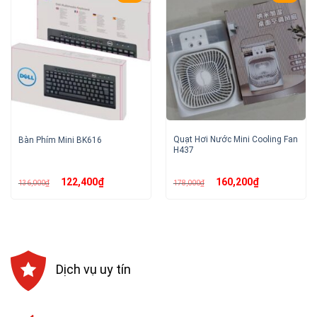
Quạt Hơi Nước Mini Cooling Fan
Bàn Phím Mini BK616
H437
Giá
Giá
Giá
Giá
122,400
₫
160,200
₫
136,000
₫
178,000
₫
gốc
hiện
gốc
hiện
là:
tại
là:
tại
136,000₫.
là:
178,000₫.
là:
122,400₫.
160,200₫.
Dịch vụ uy tín