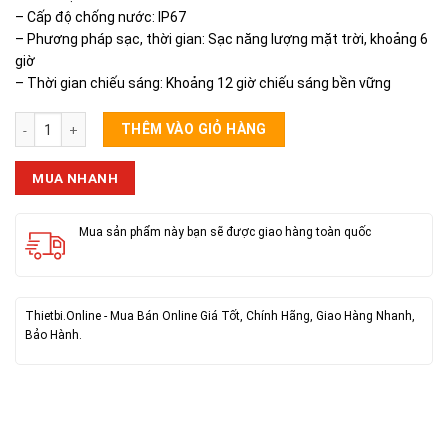
– Cấp độ chống nước: IP67
– Phương pháp sạc, thời gian: Sạc năng lượng mặt trời, khoảng 6
giờ
– Thời gian chiếu sáng: Khoảng 12 giờ chiếu sáng bền vững
Đèn Năng Lượng Mặt Trời Đĩa Bay UFO Led Tròn 1000W số lượng
THÊM VÀO GIỎ HÀNG
MUA NHANH
Mua sản phẩm này bạn sẽ được giao hàng toàn quốc
Thietbi.Online - Mua Bán Online Giá Tốt, Chính Hãng, Giao Hàng Nhanh,
Bảo Hành.