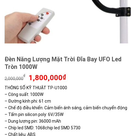
Đèn Năng Lượng Mặt Trời Đĩa Bay UFO Led
Tròn 1000W
Giá
Giá
₫
1,800,000
₫
2,000,000
gốc
hiện
THÔNG SỐ KỸ THUẬT TP-U1000
là:
tại
– Công suất: 1000W
2,000,000₫.
là:
1,800,000₫.
– Đường kính phi: 61 cm
– Chế độ điều khiển: Cảm biến ánh sáng, cảm biến chuyển động
– Tấm pin silicon poly: 6V/35W
– Dung lượng pin: 36000 mAh
– Chíp led SMD: 1068chip led SMD 5730
– Chất liệu: ABS