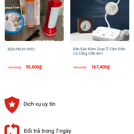
Đèn Bàn Kiêm Quạt Ổ Cắm Điện
ĐÈN PIN KY-9951
Có Cổng USB 4in1
Giá
Giá
Giá
Giá
93,600
₫
167,400
₫
104,000
₫
186,000
₫
gốc
hiện
gốc
hiện
là:
tại
là:
tại
104,000₫.
là:
186,000₫.
là:
93,600₫.
167,400₫.
Dịch vụ uy tín
Đổi trả trong 7 ngày