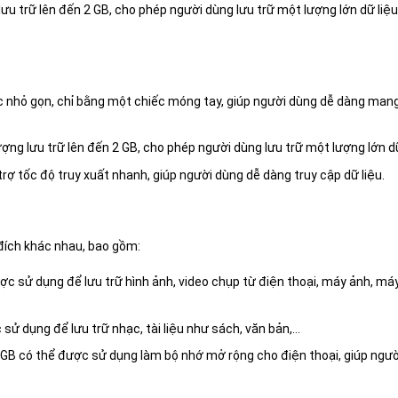
u trữ lên đến 2 GB, cho phép người dùng lưu trữ một lượng lớn dữ liệ
 nhỏ gọn, chỉ bằng một chiếc móng tay, giúp người dùng dễ dàng man
ng lưu trữ lên đến 2 GB, cho phép người dùng lưu trữ một lượng lớn dữ
ợ tốc độ truy xuất nhanh, giúp người dùng dễ dàng truy cập dữ liệu.
đích khác nhau, bao gồm:
c sử dụng để lưu trữ hình ảnh, video chụp từ điện thoại, máy ảnh, má
sử dụng để lưu trữ nhạc, tài liệu như sách, văn bản,…
GB có thể được sử dụng làm bộ nhớ mở rộng cho điện thoại, giúp ngư