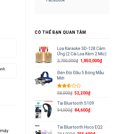
CÓ THỂ BẠN QUAN TÂM
Loa Karaoke SD-128 Cảm
Ứng (2 Cái Loa Kèm 2 Mic)
Giá
Giá
3,700,000
₫
1,850,000
₫
gốc
hiện
ành.
là:
tại
Đèn Đội Đầu 5 Bóng Mẫu
3,700,000₫.
là:
Mới
1,850,000₫.
Được
Giá
Giá
58,000
₫
52,200
₫
xếp
gốc
hiện
hạng
Tai Bluetooth S109
là:
tại
2.53
58,000₫.
là:
Giá
Giá
94,000
₫
84,600
₫
5 sao
52,200₫.
gốc
hiện
là:
tại
94,000₫.
là:
Tai Bluetooth Hoco EQ2
, máy
84,600₫.
Giá
Giá