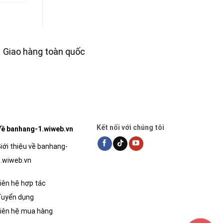
tại
là:
tại
là:
tại
0₫.
là:
540,000₫.
là:
140,000₫.
là:
99,000₫.
486,000₫.
126,000₫.
Giao hàng toàn quốc
Kết nối với chúng tôi
ề banhang-1.wiweb.vn
iới thiệu về banhang-
.wiweb.vn
iên hệ hợp tác
Tuyển dụng
iên hệ mua hàng