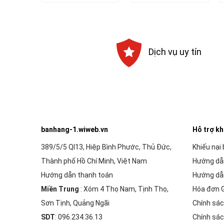
là:
tại
là:
tại
52,000₫.
là:
740,000₫.
là:
46,800₫.
666,000₫.
Dịch vụ uy tín
banhang-1.wiweb.vn
Hỗ trợ k
389/5/5 Ql13, Hiệp Bình Phước, Thủ Đức,
Khiếu nại
Thành phố Hồ Chí Minh, Việt Nam
Hướng dẫ
Hướng dẫn thanh toán
Hướng dẫ
Miền Trung
: Xóm 4 Thọ Nam, Tịnh Thọ,
Hóa đơn 
Sơn Tịnh, Quảng Ngãi
Chính sác
SDT
: 096.234.36.13
Chính sác