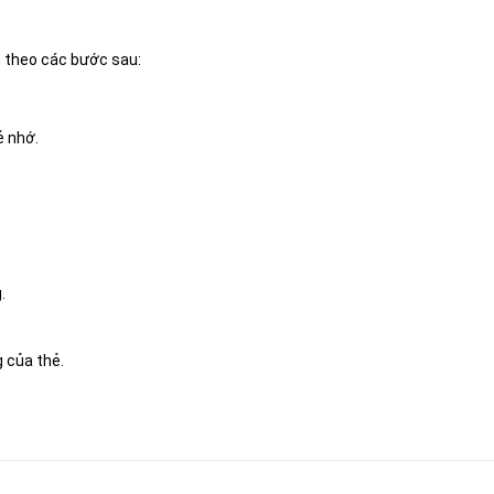
n theo các bước sau:
ẻ nhớ.
.
 của thẻ.