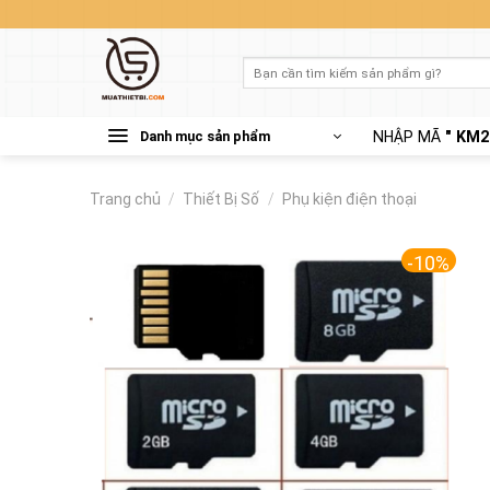
Skip
to
content
Tìm
kiếm:
Danh mục sản phẩm
NHẬP MÃ
" KM2
Trang chủ
/
Thiết Bị Số
/
Phụ kiện điện thoại
-10%