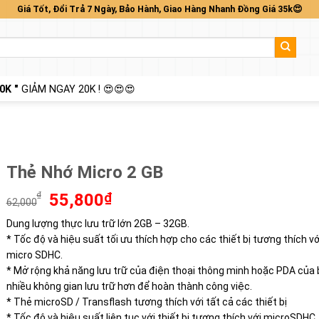
Giá Tốt, Đổi Trả 7 Ngày, Bảo Hành, Giao Hàng Nhanh Đồng Giá 35k😍
0K "
GIẢM NGAY 20K ! 😍😍😍
Thẻ Nhớ Micro 2 GB
Giá
Giá
₫
55,800
₫
62,000
gốc
hiện
Dung lượng thực lưu trữ lớn 2GB – 32GB.
là:
tại
* Tốc độ và hiệu suất tối ưu thích hợp cho các thiết bị tương thích vớ
62,000₫.
là:
55,800₫.
micro SDHC.
* Mở rộng khả năng lưu trữ của điện thoại thông minh hoặc PDA của 
nhiều không gian lưu trữ hơn để hoàn thành công việc.
* Thẻ microSD / Transflash tương thích với tất cả các thiết bị
* Tốc độ và hiệu suất liên tục với thiết bị tương thích với microSDHC.