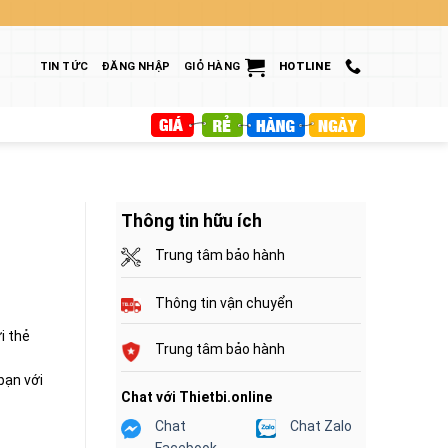
TIN TỨC
ĐĂNG NHẬP
GIỎ HÀNG
HOTLINE
Thông tin hữu ích
Trung tâm bảo hành
Thông tin vận chuyển
i thẻ
Trung tâm bảo hành
bạn với
Chat với Thietbi.online
Chat
Chat Zalo
Facebook