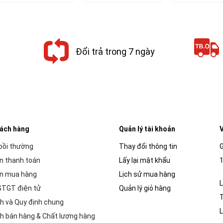
là:
tại
là:
tại
là:
76,000₫.
là:
76,000₫.
là:
110,00
68,400₫.
68,400₫.
Đổi trả trong 7 ngày
hách hàng
Quản lý tài khoản
V
 bồi thường
Thay đổi thông tin
G
n thanh toán
Lấy lại mật khẩu
1
n mua hàng
Lịch sử mua hàng
L
GTGT điện tử
Quản lý giỏ hàng
h và Quy định chung
L
h bán hàng & Chất lượng hàng