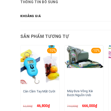
THÔNG TIN BỔ SUNG
KHOẢNG GIÁ
SẢN PHẨM TƯƠNG TỰ
-10%
-10%
Máy Đưa Võng Xài
Cân Cầm Tay Mặt Cười
Được Nguồn Usb
Giá
Giá
Giá
Giá
46,800
₫
666,000
₫
52,000
₫
740,000
₫
gốc
hiện
gốc
hiện