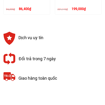
Giá
Giá
Giá
Giá
86,400
₫
199,000
₫
96,000
₫
221,112
₫
gốc
hiện
gốc
hiện
là:
tại
là:
tại
96,000₫.
là:
221,112₫.
là:
86,400₫.
199,000₫.
Dịch vụ uy tín
Đổi trả trong 7 ngày
Giao hàng toàn quốc