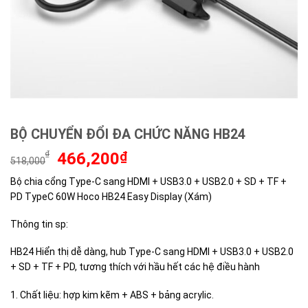
BỘ CHUYỂN ĐỔI ĐA CHỨC NĂNG HB24
Giá
Giá
₫
466,200
₫
518,000
gốc
hiện
Bộ chia cổng Type-C sang HDMI + USB3.0 + USB2.0 + SD + TF +
là:
tại
PD TypeC 60W Hoco HB24 Easy Display (Xám)
518,000₫.
là:
466,200₫.
Thông tin sp:
HB24 Hiển thị dễ dàng, hub Type-C sang HDMI + USB3.0 + USB2.0
+ SD + TF + PD, tương thích với hầu hết các hệ điều hành
1. Chất liệu: hợp kim kẽm + ABS + bảng acrylic.