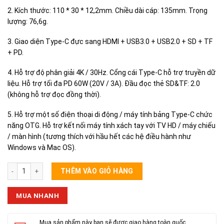
2. Kích thước: 110 * 30 * 12,2mm. Chiều dài cáp: 135mm. Trọng
lượng: 76,6g.
3. Giao diện Type-C đực sang HDMI + USB3.0 + USB2.0 + SD + TF
+ PD.
4. Hỗ trợ độ phân giải 4K / 30Hz. Cổng cái Type-C hỗ trợ truyền dữ
liệu. Hỗ trợ tối đa PD 60W (20V / 3A). Đầu đọc thẻ SD&TF: 2.0
(không hỗ trợ đọc đồng thời).
5. Hỗ trợ một số điện thoại di động / máy tính bảng Type-C chức
năng OTG. Hỗ trợ kết nối máy tính xách tay với TV HD / máy chiếu
/ màn hình (tương thích với hầu hết các hệ điều hành như
Windows và Mac OS).
BỘ CHUYỂN ĐỔI ĐA CHỨC NĂNG HB24 số lượng
THÊM VÀO GIỎ HÀNG
MUA NHANH
Mua sản phẩm này bạn sẽ được giao hàng toàn quốc