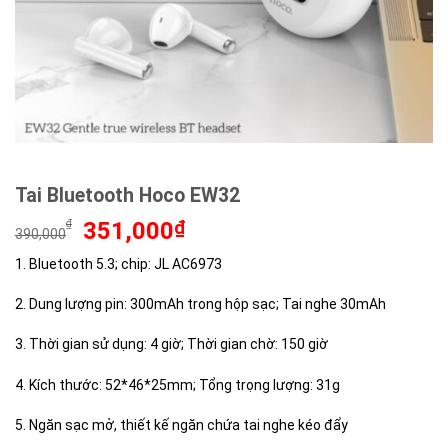
Tai Bluetooth Hoco EW32
Giá
Giá
₫
351,000
₫
390,000
gốc
hiện
1. Bluetooth 5.3; chip: JL AC6973
là:
tại
390,000₫.
là:
2. Dung lượng pin: 300mAh trong hộp sạc; Tai nghe 30mAh
351,000₫.
3. Thời gian sử dụng: 4 giờ; Thời gian chờ: 150 giờ
4. Kích thước: 52*46*25mm; Tổng trọng lượng: 31g
5. Ngăn sạc mở, thiết kế ngăn chứa tai nghe kéo đẩy