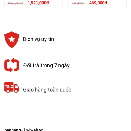
Giá
Giá
Giá
Giá
1,521,000
₫
469,000
₫
1,690,000
₫
521,112
₫
gốc
hiện
gốc
hiện
là:
tại
là:
tại
1,690,000₫.
là:
521,112₫.
là:
1,521,000₫.
469,000₫.
Dịch vụ uy tín
Đổi trả trong 7 ngày
Giao hàng toàn quốc
banhang-1.wiweb.vn