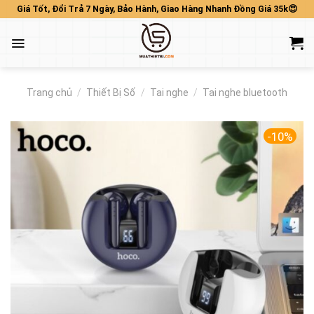
Skip
Giá Tốt, Đổi Trả 7 Ngày, Bảo Hành, Giao Hàng Nhanh Đồng Giá 35k😍
to
content
Trang chủ
/
Thiết Bị Số
/
Tai nghe
/
Tai nghe bluetooth
-10%