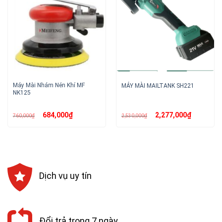
Máy Mài Nhám Nén Khí MF
MÁY MÀI MAILTANK SH221
NK125
Giá
Giá
Giá
Giá
684,000
₫
2,277,000
₫
760,000
₫
2,530,000
₫
gốc
hiện
gốc
hiện
là:
tại
là:
tại
760,000₫.
là:
2,530,000₫.
là:
684,000₫.
2,277,000₫
Dịch vụ uy tín
Đổi trả trong 7 ngày