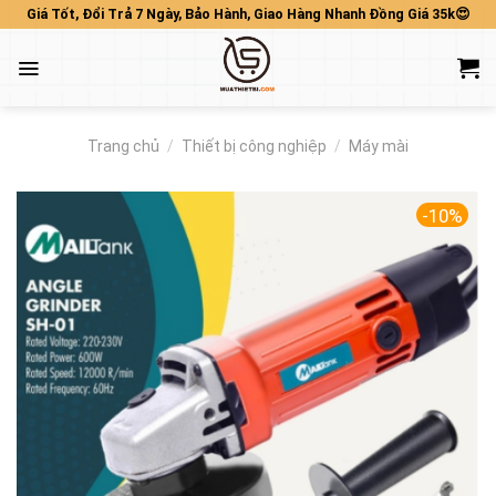
Skip
Giá Tốt, Đổi Trả 7 Ngày, Bảo Hành, Giao Hàng Nhanh Đồng Giá 35k😍
to
content
Trang chủ
/
Thiết bị công nghiệp
/
Máy mài
-10%