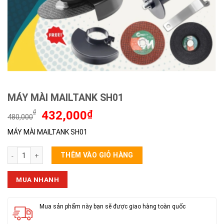
MÁY MÀI MAILTANK SH01
Giá
Giá
₫
432,000
₫
480,000
gốc
hiện
MÁY MÀI MAILTANK SH01
là:
tại
480,000₫.
là:
MÁY MÀI MAILTANK SH01 số lượng
432,000₫.
THÊM VÀO GIỎ HÀNG
MUA NHANH
Mua sản phẩm này bạn sẽ được giao hàng toàn quốc