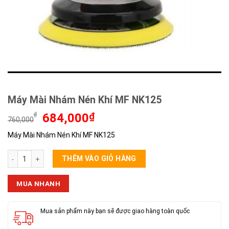
Máy Mài Nhám Nén Khí MF NK125
Giá
Giá
₫
684,000
₫
760,000
gốc
hiện
Máy Mài Nhám Nén Khí MF NK125
là:
tại
760,000₫.
là:
Máy Mài Nhám Nén Khí MF NK125 số lượng
684,000₫.
THÊM VÀO GIỎ HÀNG
MUA NHANH
Mua sản phẩm này bạn sẽ được giao hàng toàn quốc