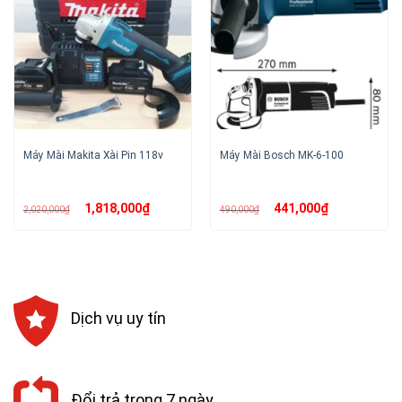
Máy Mài Makita Xài Pin 118v
Máy Mài Bosch MK-6-100
Giá
Giá
Giá
Giá
1,818,000
₫
441,000
₫
2,020,000
₫
490,000
₫
gốc
hiện
gốc
hiện
là:
tại
là:
tại
2,020,000₫.
là:
490,000₫.
là:
1,818,000₫.
441,000₫.
Dịch vụ uy tín
Đổi trả trong 7 ngày