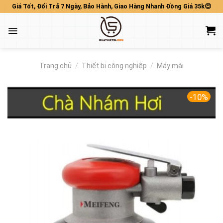
Skip
Giá Tốt, Đổi Trả 7 Ngày, Bảo Hành, Giao Hàng Nhanh Đồng Giá 35k😍
to
content
Trang chủ
/
Thiết bị công nghiệp
/
Máy mài
-10%