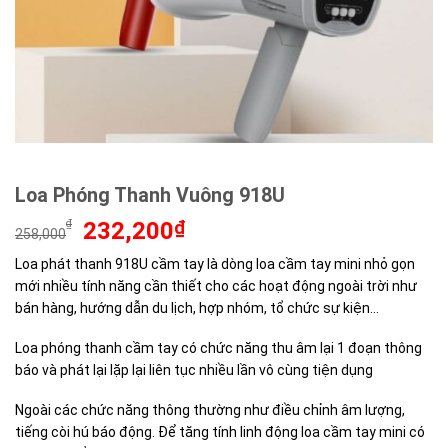
Loa Phóng Thanh Vuông 918U
Giá
Giá
₫
232,200
₫
258,000
gốc
hiện
Loa phát thanh 918U cầm tay là dòng loa cầm tay mini nhỏ gọn
là:
tại
mới nhiều tính năng cần thiết cho các hoạt động ngoài trời như
258,000₫.
là:
232,200₫.
bán hàng, hướng dẫn du lịch, hợp nhóm, tổ chức sự kiện…
Loa phóng thanh cầm tay có chức năng thu âm lại 1 đoạn thông
báo và phát lại lặp lại liên tục nhiều lần vô cùng tiện dụng
Ngoài các chức năng thông thường như điều chỉnh âm lượng,
tiếng còi hú báo động. Để tăng tính linh động loa cầm tay mini có