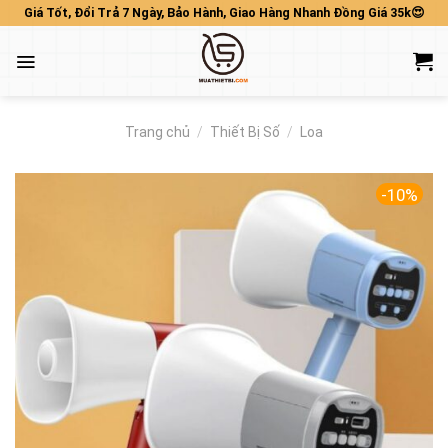
Skip
Giá Tốt, Đổi Trả 7 Ngày, Bảo Hành, Giao Hàng Nhanh Đồng Giá 35k😍
to
content
Trang chủ
/
Thiết Bị Số
/
Loa
-10%