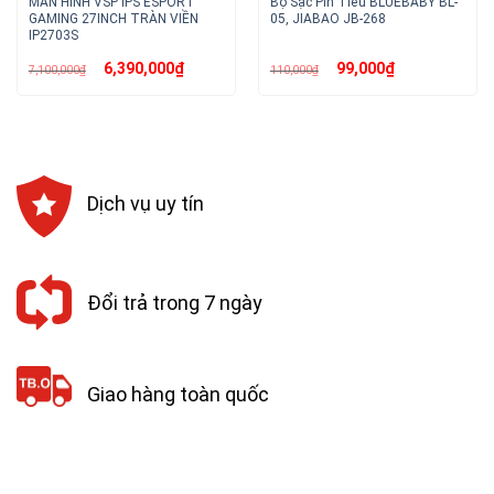
MÀN HÌNH VSP IPS ESPORT
Bộ Sạc Pin Tiểu BLUEBABY BL-
GAMING 27INCH TRÀN VIỀN
05, JIABAO JB-268
IP2703S
Giá
Giá
Giá
Giá
6,390,000
₫
99,000
₫
7,100,000
₫
110,000
₫
gốc
hiện
gốc
hiện
là:
tại
là:
tại
7,100,000₫.
là:
110,000₫.
là:
6,390,000₫.
99,000₫.
Dịch vụ uy tín
Đổi trả trong 7 ngày
Giao hàng toàn quốc