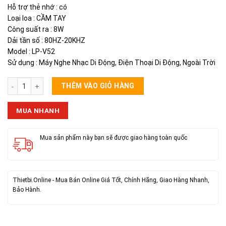
Hỗ trợ thẻ nhớ : có
Loại loa : CẦM TAY
Công suất ra : 8W
Dải tần số : 80HZ-20KHZ
Model : LP-V52
Sử dụng : Máy Nghe Nhạc Di Động, Điện Thoại Di Động, Ngoài Trời
Loa Bluetooth LP-V52 Năng Lượng Mặt Trời số lượng
THÊM VÀO GIỎ HÀNG
MUA NHANH
Mua sản phẩm này bạn sẽ được giao hàng toàn quốc
Thietbi.Online - Mua Bán Online Giá Tốt, Chính Hãng, Giao Hàng Nhanh,
Bảo Hành.