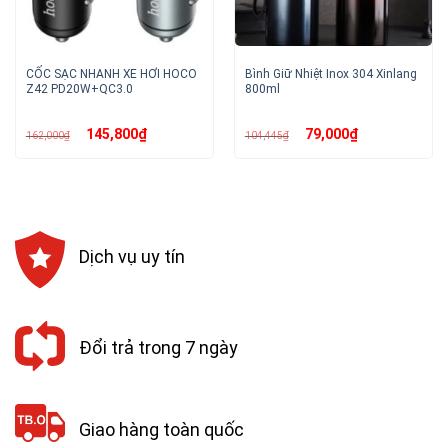
CỐC SẠC NHANH XE HƠI HOCO
Bình Giữ Nhiệt Inox 304 Xinlang
Z42 PD20W+QC3.0
800ml
Giá
Giá
Giá
Giá
145,800
₫
79,000
₫
162,000
₫
104,445
₫
gốc
hiện
gốc
hiện
là:
tại
là:
tại
162,000₫.
là:
104,445₫.
là:
145,800₫.
79,000₫.
Dịch vụ uy tín
Đổi trả trong 7 ngày
Giao hàng toàn quốc