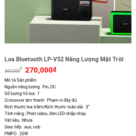
Loa Bluetooth LP-V52 Năng Lượng Mặt Trời
Giá
Giá
₫
270,000
₫
300,000
gốc
hiện
Mô tả Sản phẩm
là:
tại
Nguồn năng lượng : Pin, DC
300,000₫.
là:
270,000₫.
Số lượng Vỏ loa : 1
Crossover âm thanh : Phạm vi đầy đủ
Kích thước loa trầm/Kích thước toàn dải : 3″
Tính năng ; Phát video, đèn LED nhấp nháy
Vật liệu : Nhựa
Giao tiếp : aux, usb
PMPO : 25W