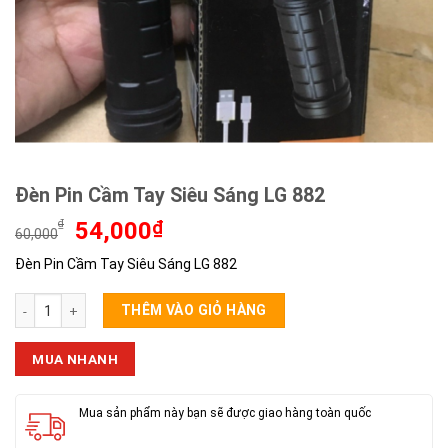
Đèn Pin Cầm Tay Siêu Sáng LG 882
Giá
Giá
₫
54,000
₫
60,000
gốc
hiện
Đèn Pin Cầm Tay Siêu Sáng LG 882
là:
tại
60,000₫.
là:
Đèn Pin Cầm Tay Siêu Sáng LG 882 số lượng
54,000₫.
THÊM VÀO GIỎ HÀNG
MUA NHANH
Mua sản phẩm này bạn sẽ được giao hàng toàn quốc