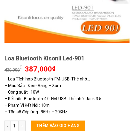
Loa Bluetooth Kisonli Led-901
Giá
Giá
₫
387,000
₫
430,000
gốc
hiện
– Loa Tích hợp Bluetooth-FM-USB-Thẻ nhớ…
là:
tại
– Màu Sắc : Đen- Vàng – Xám
430,000₫.
là:
387,000₫.
– Công suất : 10W
– Kết nối : Bluetooth 4.0-FM-USB-Thẻ nhớ-Jack 3.5
– Phạm Vi Kết Nối : 10m
– Tần số đáp ứng : 85Hz – 20KHz
Loa Bluetooth Kisonli Led-901 số lượng
THÊM VÀO GIỎ HÀNG