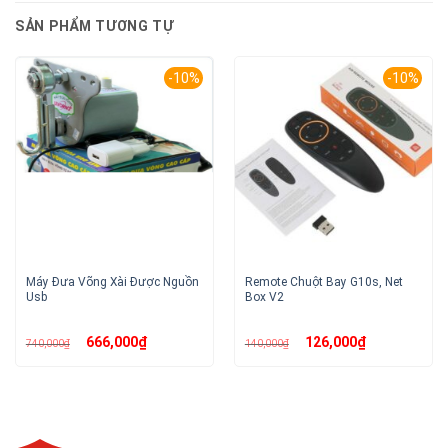
SẢN PHẨM TƯƠNG TỰ
-10%
-10%
Máy Đưa Võng Xài Được Nguồn
Remote Chuột Bay G10s, Net
Usb
Box V2
Giá
Giá
Giá
Giá
666,000
₫
126,000
₫
740,000
₫
140,000
₫
gốc
hiện
gốc
hiện
là:
tại
là:
tại
740,000₫.
là:
140,000₫.
là:
666,000₫.
126,000₫.