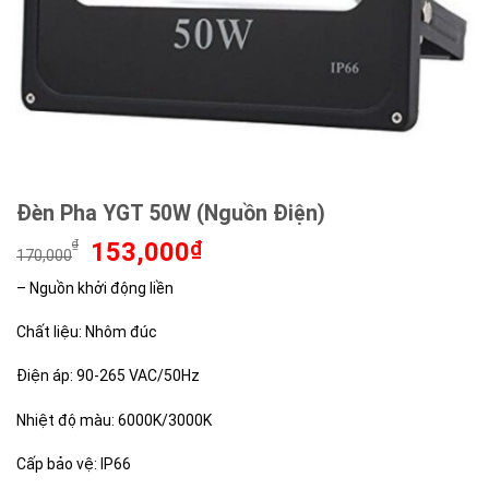
Đèn Pha YGT 50W (Nguồn Điện)
Giá
Giá
₫
153,000
₫
170,000
gốc
hiện
– Nguồn khởi động liền
là:
tại
170,000₫.
là:
Chất liệu: Nhôm đúc
153,000₫.
Điện áp: 90-265 VAC/50Hz
Nhiệt độ màu: 6000K/3000K
Cấp bảo vệ: IP66