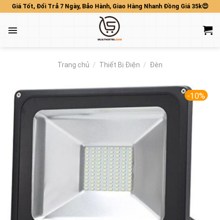
Skip
Giá Tốt, Đổi Trả 7 Ngày, Bảo Hành, Giao Hàng Nhanh Đồng Giá 35k😍
to
content
Trang chủ
/
Thiết Bị Điện
/
Đèn
-10%