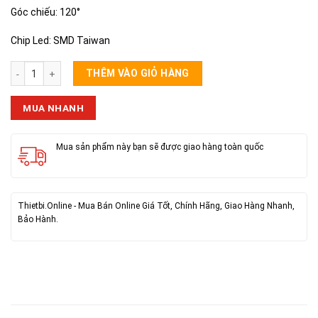
Góc chiếu: 120°
Chip Led: SMD Taiwan
Đèn Pha YGT 50W (Nguồn Điện) số lượng
THÊM VÀO GIỎ HÀNG
MUA NHANH
Mua sản phẩm này bạn sẽ được giao hàng toàn quốc
Thietbi.Online - Mua Bán Online Giá Tốt, Chính Hãng, Giao Hàng Nhanh,
Bảo Hành.