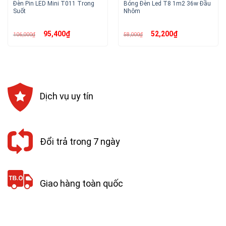
Đèn Pin LED Mini T011 Trong
Bóng Đèn Led T8 1m2 36w Đầu
Suốt
Nhôm
Giá
Giá
Giá
Giá
95,400
₫
52,200
₫
106,000
₫
58,000
₫
gốc
hiện
gốc
hiện
là:
tại
là:
tại
106,000₫.
là:
58,000₫.
là:
95,400₫.
52,200₫.
Dịch vụ uy tín
Đổi trả trong 7 ngày
Giao hàng toàn quốc