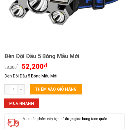
Đèn Đội Đầu 5 Bóng Mẫu Mới
Giá
Giá
₫
52,200
₫
58,000
gốc
hiện
Đèn Đội Đầu 5 Bóng Mẫu Mới
là:
tại
58,000₫.
là:
Đèn Đội Đầu 5 Bóng Mẫu Mới số lượng
52,200₫.
THÊM VÀO GIỎ HÀNG
MUA NHANH
Mua sản phẩm này bạn sẽ được giao hàng toàn quốc