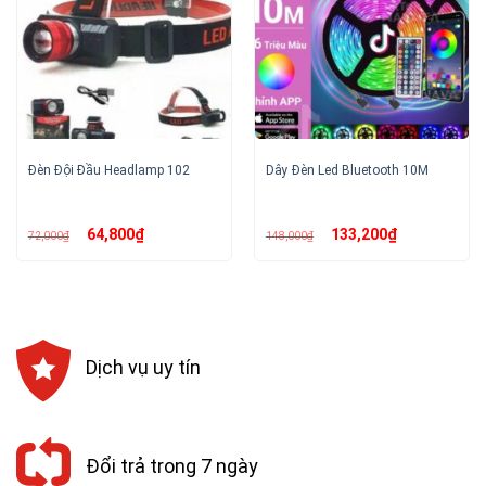
Đèn Đội Đầu Headlamp 102
Dây Đèn Led Bluetooth 10M
Giá
Giá
Giá
Giá
64,800
₫
133,200
₫
72,000
₫
148,000
₫
gốc
hiện
gốc
hiện
là:
tại
là:
tại
72,000₫.
là:
148,000₫.
là:
64,800₫.
133,200₫.
Dịch vụ uy tín
Đổi trả trong 7 ngày