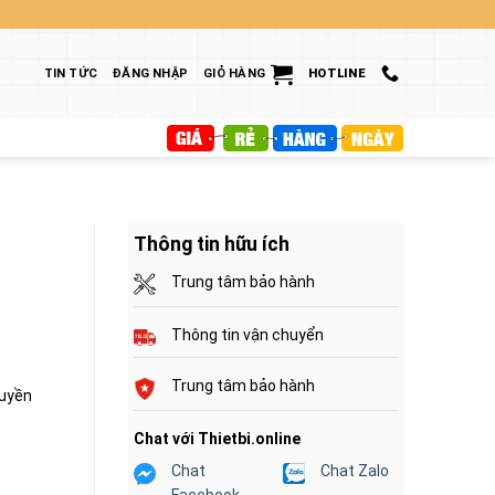
TIN TỨC
ĐĂNG NHẬP
GIỎ HÀNG
HOTLINE
Thông tin hữu ích
Trung tâm bảo hành
Thông tin vận chuyển
Trung tâm bảo hành
ruyền
Chat với Thietbi.online
Chat
Chat Zalo
Facebook