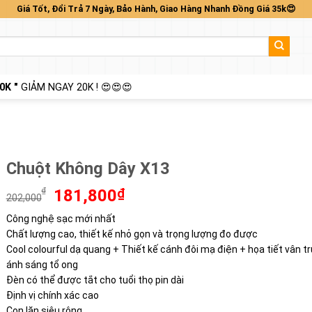
Giá Tốt, Đổi Trả 7 Ngày, Bảo Hành, Giao Hàng Nhanh Đồng Giá 35k😍
0K "
GIẢM NGAY 20K ! 😍😍😍
Chuột Không Dây X13
Giá
Giá
₫
181,800
₫
202,000
gốc
hiện
Công nghệ sạc mới nhất
là:
tại
Chất lượng cao, thiết kế nhỏ gọn và trọng lượng đo được
202,000₫.
là:
181,800₫.
Cool colourful dạ quang + Thiết kế cánh đôi mạ điện + họa tiết vân t
ánh sáng tổ ong
Đèn có thể được tắt cho tuổi thọ pin dài
Định vị chính xác cao
Con lăn siêu rộng