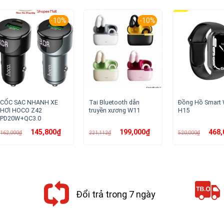
-10%
-10%
CỐC SẠC NHANH XE
Tai Bluetooth dẫn
Đồng Hồ Smart 
HƠI HOCO Z42
truyền xương W11
H15
PD20W+QC3.0
Giá
Giá
Giá
Giá
Giá
145,800
₫
199,000
₫
468,
162,000
₫
221,112
₫
520,000
₫
gốc
hiện
gốc
hiện
gốc
là:
tại
là:
tại
là:
162,000₫.
là:
221,112₫.
là:
520,00
145,800₫.
199,000₫.
Đổi trả trong 7 ngày