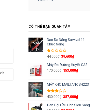
CÓ THỂ BẠN QUAN TÂM
Dao Đa Năng Survival 11
Chức Năng
Được
Giá
Giá
44,000
₫
39,600
₫
xếp
gốc
hiện
hạng
Máy Đo Đường Huyết GA3
là:
tại
1.00
44,000₫.
là:
Giá
Giá
170,000
₫
153,000
₫
5
ành.
39,600₫.
gốc
hiện
sao
là:
tại
170,000₫.
là:
MÁY KHÒ MAILTANK SH223
153,000₫.
Được
Giá
Giá
430,000
₫
387,000
₫
xếp
gốc
hiện
hạng
Đèn Đội Đầu Lính Siêu Sáng
là:
tại
2.96
5
430,000₫.
là: