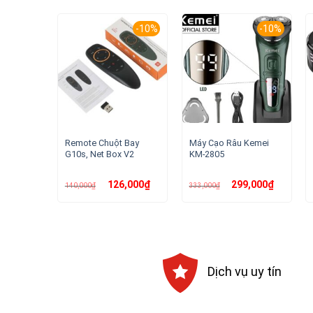
-10%
-10%
Remote Chuột Bay
Máy Cạo Râu Kemei
G10s, Net Box V2
KM-2805
Giá
Giá
Giá
Giá
126,000
₫
299,000
₫
140,000
₫
333,000
₫
gốc
hiện
gốc
hiện
là:
tại
là:
tại
140,000₫.
là:
333,000₫.
là:
126,000₫.
299,000₫.
Dịch vụ uy tín