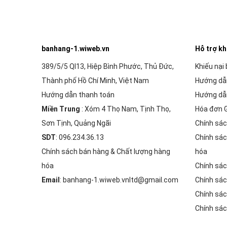
banhang-1.wiweb.vn
Hỗ trợ k
389/5/5 Ql13, Hiệp Bình Phước, Thủ Đức,
Khiếu nại
Thành phố Hồ Chí Minh, Việt Nam
Hướng dẫ
Hướng dẫn thanh toán
Hướng dẫ
Miền Trung
: Xóm 4 Thọ Nam, Tịnh Thọ,
Hóa đơn 
Sơn Tịnh, Quảng Ngãi
Chính sác
SDT
: 096.234.36.13
Chính sác
Chính sách bán hàng & Chất lượng hàng
hóa
hóa
Chính sác
Email
: banhang-1.wiweb.vnltd@gmail.com
Chính sác
Chính sác
Chính sác