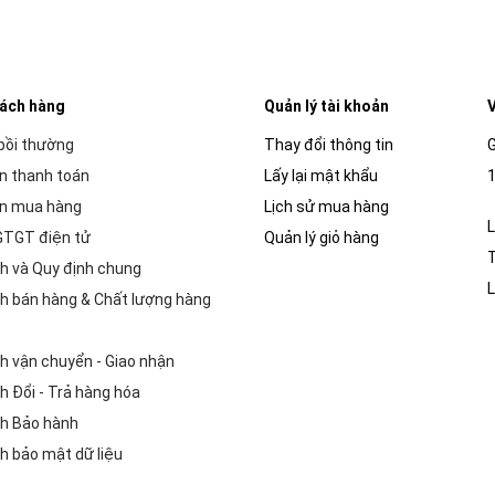
hách hàng
Quản lý tài khoản
V
 bồi thường
Thay đổi thông tin
G
n thanh toán
Lấy lại mật khẩu
1
n mua hàng
Lịch sử mua hàng
L
GTGT điện tử
Quản lý giỏ hàng
h và Quy định chung
L
h bán hàng & Chất lượng hàng
h vận chuyển - Giao nhận
h Đổi - Trả hàng hóa
h Bảo hành
h bảo mật dữ liệu