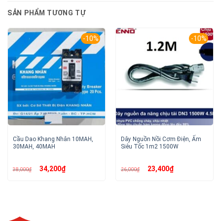
SẢN PHẨM TƯƠNG TỰ
-10%
-10%
Cầu Dao Khang Nhân 10MAH,
Dây Nguồn Nồi Cơm Điện, Ấm
30MAH, 40MAH
Siêu Tốc 1m2 1500W
Giá
Giá
Giá
Giá
34,200
₫
23,400
₫
38,000
₫
26,000
₫
gốc
hiện
gốc
hiện
là:
tại
là:
tại
38,000₫.
là:
26,000₫.
là:
34,200₫.
23,400₫.