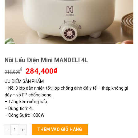
Nồi Lẩu Điện Mini MANDELI 4L
Giá
Giá
₫
284,400
₫
316,000
gốc
hiện
ƯU ĐIỂM SẢN PHẨM:
là:
tại
– Nồi 3 lớp dẫn nhiệt tốt: lớp chống dính đá y tế – thép không gỉ
316,000₫.
là:
284,400₫.
dày – vỏ PP chống bỏng.
– Tặng kèm xửng hấp.
– Dung tích: 4L
– Công Suất: 1000W
Nồi Lẩu Điện Mini MANDELI 4L số lượng
THÊM VÀO GIỎ HÀNG