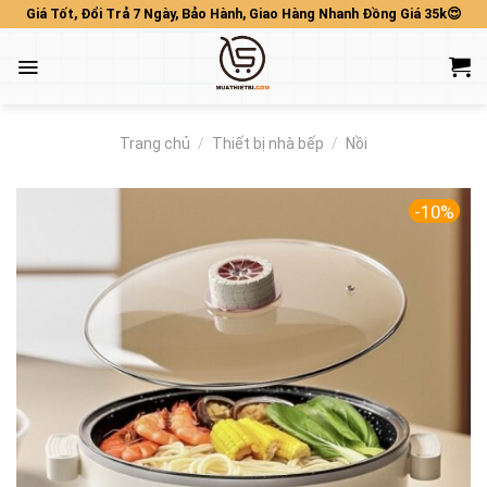
Skip
Giá Tốt, Đổi Trả 7 Ngày, Bảo Hành, Giao Hàng Nhanh Đồng Giá 35k😍
to
content
Trang chủ
/
Thiết bị nhà bếp
/
Nồi
-10%