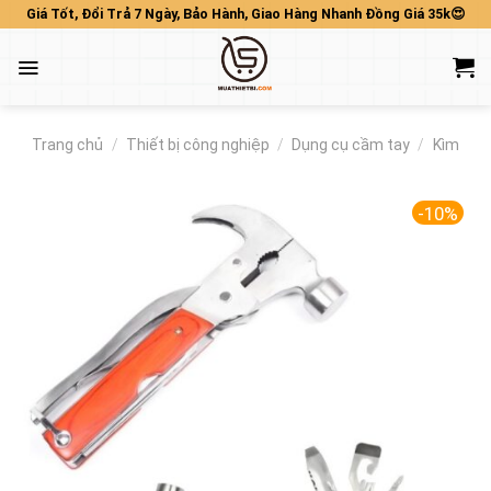
Skip
Giá Tốt, Đổi Trả 7 Ngày, Bảo Hành, Giao Hàng Nhanh Đồng Giá 35k😍
to
content
Trang chủ
/
Thiết bị công nghiệp
/
Dụng cụ cầm tay
/
Kìm
-10%