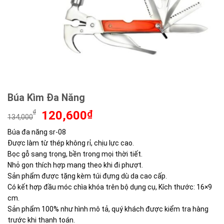
Búa Kìm Đa Năng
Giá
Giá
₫
120,600
₫
134,000
gốc
hiện
Búa đa năng sr-08
là:
tại
Được làm từ thép không rỉ, chịu lực cao.
134,000₫.
là:
120,600₫.
Bọc gỗ sang trọng, bền trong mọi thời tiết.
Nhỏ gọn thích hợp mang theo khi đi phượt.
Sản phẩm được tặng kèm túi đựng dù da cao cấp.
Có kết hợp đầu móc chìa khóa trên bộ dụng cụ, Kích thước: 16×9
cm.
Sản phẩm 100% như hình mô tả, quý khách được kiểm tra hàng
trước khi thanh toán.