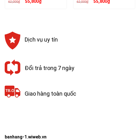
Giá
Giá
Giá
Giá
55,800
₫
55,800
₫
62,000
₫
62,000
₫
gốc
hiện
gốc
hiện
là:
tại
là:
tại
62,000₫.
là:
62,000₫.
là:
55,800₫.
55,800₫.
Dịch vụ uy tín
Đổi trả trong 7 ngày
Giao hàng toàn quốc
banhang-1.wiweb.vn