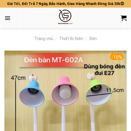
Skip
Giá Tốt, Đổi Trả 7 Ngày, Bảo Hành, Giao Hàng Nhanh Đồng Giá 35k😍
to
content
Trang chủ
/
Thiết Bị Điện
/
Đèn
-10%