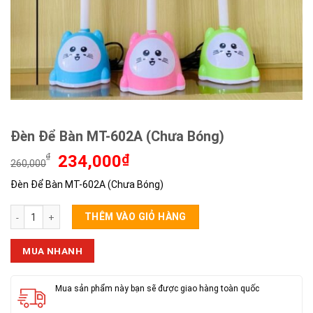
Đèn Để Bàn MT-602A (Chưa Bóng)
Giá
Giá
₫
234,000
₫
260,000
gốc
hiện
Đèn Để Bàn MT-602A (Chưa Bóng)
là:
tại
260,000₫.
là:
Đèn Để Bàn MT-602A (Chưa Bóng) số lượng
234,000₫.
THÊM VÀO GIỎ HÀNG
MUA NHANH
Mua sản phẩm này bạn sẽ được giao hàng toàn quốc