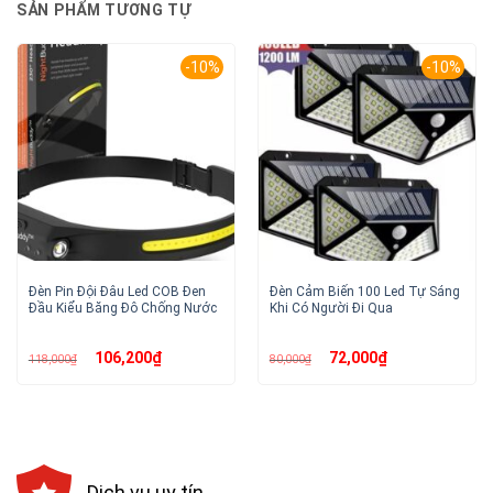
SẢN PHẨM TƯƠNG TỰ
-10%
-10%
Đèn Pin Đội Đâu Led COB Đen
Đèn Cảm Biến 100 Led Tự Sáng
Đầu Kiểu Băng Đô Chống Nước
Khi Có Người Đi Qua
Giá
Giá
Giá
Giá
106,200
₫
72,000
₫
118,000
₫
80,000
₫
gốc
hiện
gốc
hiện
là:
tại
là:
tại
118,000₫.
là:
80,000₫.
là:
106,200₫.
72,000₫.
Dịch vụ uy tín