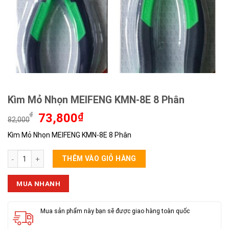
Kìm Mỏ Nhọn MEIFENG KMN-8E 8 Phân
Giá
Giá
₫
73,800
₫
82,000
gốc
hiện
Kìm Mỏ Nhọn MEIFENG KMN-8E 8 Phân
là:
tại
82,000₫.
là:
Kìm Mỏ Nhọn MEIFENG KMN-8E 8 Phân số lượng
73,800₫.
THÊM VÀO GIỎ HÀNG
MUA NHANH
Mua sản phẩm này bạn sẽ được giao hàng toàn quốc