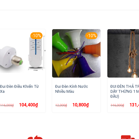
-10%
-10%
Đui Đèn Điều Khiển Từ
Đui Đèn Kính Nước
ĐUI ĐÈN THẢ T
Xa
Nhiều Màu
DÂY THỪNG 1 M
ĐẦU)
Giá
Giá
Giá
Giá
Giá
104,400
₫
10,800
₫
131,
116,000
₫
12,000
₫
146,000
₫
gốc
hiện
gốc
hiện
gốc
là:
tại
là:
tại
là:
116,000₫.
là:
12,000₫.
là:
146,00
104,400₫.
10,800₫.