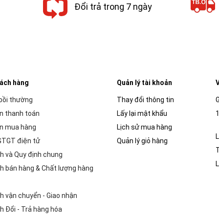
Đổi trả trong 7 ngày
hách hàng
Quản lý tài khoản
V
 bồi thường
Thay đổi thông tin
G
n thanh toán
Lấy lại mật khẩu
1
n mua hàng
Lịch sử mua hàng
L
GTGT điện tử
Quản lý giỏ hàng
h và Quy định chung
L
h bán hàng & Chất lượng hàng
h vận chuyển - Giao nhận
h Đổi - Trả hàng hóa