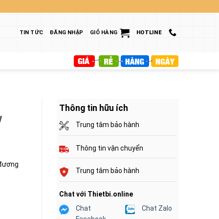
TIN TỨC
ĐĂNG NHẬP
GIỎ HÀNG
HOTLINE
Thông tin hữu ích
w
Trung tâm bảo hành
Thông tin vận chuyển
 đương
Trung tâm bảo hành
Chat với Thietbi.online
Chat
Chat Zalo
Facebook