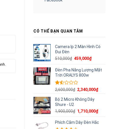
CÓ THỂ BẠN QUAN TÂM
Camera Ip 2 Màn Hình Có
Đui Đèn
Giá
Giá
510,000
₫
459,000
₫
gốc
hiện
ành.
là:
tại
Đèn Pha Năng Lượng Mặt
510,000₫.
là:
Trời ORALYS 800w
459,000₫.
Được
Giá
Giá
2,600,000
₫
2,340,000
₫
xếp
gốc
hiện
hạng
Bộ 2 Micro Không Dây
là:
tại
1.50
Shure - U2
2,600,000₫.
là:
5
2,340,000₫.
Giá
Giá
1,900,000
₫
1,710,000
₫
sao
gốc
hiện
là:
tại
Phích Cắm Dây Đèn Hắc
1,900,000₫.
là: