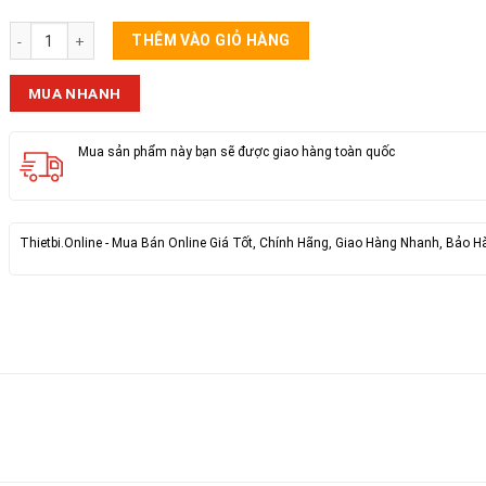
Bộ Dây Đui Đèn 2M5 Kèm Bóng Buld 20w số lượng
THÊM VÀO GIỎ HÀNG
MUA NHANH
Mua sản phẩm này bạn sẽ được giao hàng toàn quốc
Thietbi.Online - Mua Bán Online Giá Tốt, Chính Hãng, Giao Hàng Nhanh, Bảo H