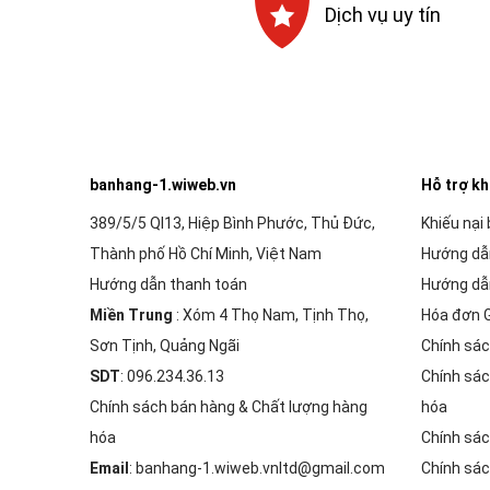
Dịch vụ uy tín
banhang-1.wiweb.vn
Hỗ trợ k
389/5/5 Ql13, Hiệp Bình Phước, Thủ Đức,
Khiếu nại
Thành phố Hồ Chí Minh, Việt Nam
Hướng dẫ
Hướng dẫn thanh toán
Hướng dẫ
Miền Trung
: Xóm 4 Thọ Nam, Tịnh Thọ,
Hóa đơn 
Sơn Tịnh, Quảng Ngãi
Chính sác
SDT
: 096.234.36.13
Chính sác
Chính sách bán hàng & Chất lượng hàng
hóa
hóa
Chính sác
Email
: banhang-1.wiweb.vnltd@gmail.com
Chính sác