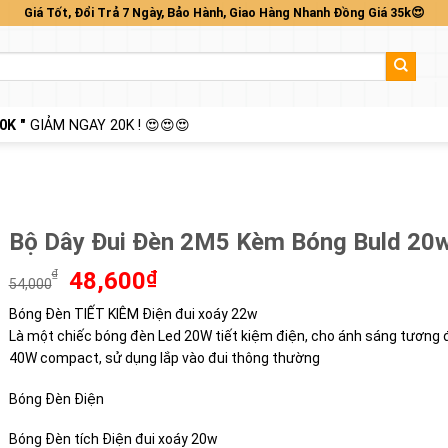
Giá Tốt, Đổi Trả 7 Ngày, Bảo Hành, Giao Hàng Nhanh Đồng Giá 35k😍
0K "
GIẢM NGAY 20K ! 😍😍😍
Bộ Dây Đui Đèn 2M5 Kèm Bóng Buld 20
Giá
Giá
₫
48,600
₫
54,000
gốc
hiện
Bóng Đèn TIẾT KIÊM Điện đui xoáy 22w
là:
tại
Là một chiếc bóng đèn Led 20W tiết kiệm điện, cho ánh sáng tương
54,000₫.
là:
48,600₫.
40W compact, sử dụng lắp vào đui thông thường
Bóng Đèn Điện
Bóng Đèn tích Điện đui xoáy 20w