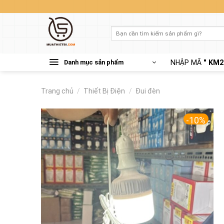
Skip
to
content
Tìm
kiếm:
Danh mục sản phẩm
NHẬP MÃ
" KM2
Trang chủ
/
Thiết Bị Điện
/
Đui đèn
-10%